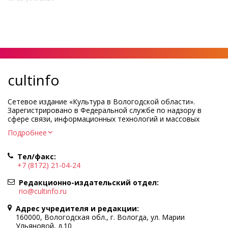
cultinfo
Сетевое издание «Культура в Вологодской области».
Зарегистрировано в Федеральной службе по надзору в
сфере связи, информационных технологий и массовых
коммуникаций.
Подробнее
Регистрационный номер и дата принятия решения о
регистрации: ЭЛ № ФС77-83275 от 19 мая 2022 г.
Тел/факс:
Учредитель КУ ВО «Информационно-аналитический центр
+7 (8172) 21-04-24
культуры»
Адрес учредителя и редакции: 160000, Вологодская обл., г.
Редакционно-издательский отдел:
Вологда, ул. Марии Ульяновой, д.10
rio@cultinfo.ru
Главный редактор — Легчанова Елена Григорьевна
Адрес учредителя и редакции:
Политика в отношении обработки персональных данных
160000, Вологодская обл., г. Вологда, ул. Марии
Ульяновой, д.10