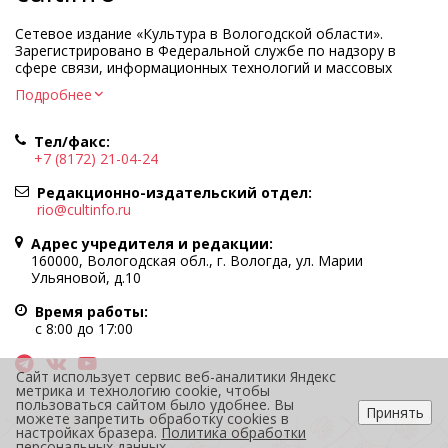
Сетевое издание «Культура в Вологодской области».
Зарегистрировано в Федеральной службе по надзору в
сфере связи, информационных технологий и массовых
коммуникаций.
Подробнее
Регистрационный номер и дата принятия решения о
регистрации: ЭЛ № ФС77-83275 от 19 мая 2022 г.
Тел/факс:
Учредитель КУ ВО «Информационно-аналитический центр
+7 (8172) 21-04-24
культуры»
Адрес учредителя и редакции: 160000, Вологодская обл., г.
Редакционно-издательский отдел:
Вологда, ул. Марии Ульяновой, д.10
rio@cultinfo.ru
Главный редактор — Легчанова Елена Григорьевна
Адрес учредителя и редакции:
Политика в отношении обработки персональных данных
160000, Вологодская обл., г. Вологда, ул. Марии
Ульяновой, д.10
При полном или частичном использовании информации
портала гиперссылка на cultinfo.ru обязательна.
Время работы:
Редакция не несет ответственности за достоверность
с 8:00 до 17:00
информации, содержащейся в рекламных объявлениях.
12+
Сайт использует сервис веб-аналитики Яндекс
метрика и технологию cookie, чтобы
пользоваться сайтом было удобнее. Вы
Принять
можете запретить обработку cookies в
настройках бразера.
Политика обработки
персональных данных
.