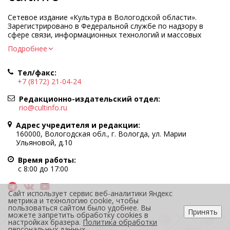
Сетевое издание «Культура в Вологодской области».
Зарегистрировано в Федеральной службе по надзору в
сфере связи, информационных технологий и массовых
коммуникаций.
Подробнее
Регистрационный номер и дата принятия решения о
регистрации: ЭЛ № ФС77-83275 от 19 мая 2022 г.
Тел/факс:
Учредитель КУ ВО «Информационно-аналитический центр
+7 (8172) 21-04-24
культуры»
Адрес учредителя и редакции: 160000, Вологодская обл., г.
Редакционно-издательский отдел:
Вологда, ул. Марии Ульяновой, д.10
rio@cultinfo.ru
Главный редактор — Легчанова Елена Григорьевна
Адрес учредителя и редакции:
Политика в отношении обработки персональных данных
160000, Вологодская обл., г. Вологда, ул. Марии
Ульяновой, д.10
При полном или частичном использовании информации
портала гиперссылка на cultinfo.ru обязательна.
Время работы:
Редакция не несет ответственности за достоверность
с 8:00 до 17:00
информации, содержащейся в рекламных объявлениях.
12+
Сайт использует сервис веб-аналитики Яндекс
метрика и технологию cookie, чтобы
пользоваться сайтом было удобнее. Вы
Принять
можете запретить обработку cookies в
настройках бразера.
Политика обработки
персональных данных
.