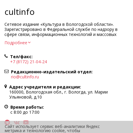
cultinfo
Сетевое издание «Культура в Вологодской области».
Зарегистрировано в Федеральной службе по надзору в
сфере связи, информационных технологий и массовых
коммуникаций.
Подробнее
Регистрационный номер и дата принятия решения о
регистрации: ЭЛ № ФС77-83275 от 19 мая 2022 г.
Тел/факс:
Учредитель КУ ВО «Информационно-аналитический центр
+7 (8172) 21-04-24
культуры»
Адрес учредителя и редакции: 160000, Вологодская обл., г.
Редакционно-издательский отдел:
Вологда, ул. Марии Ульяновой, д.10
rio@cultinfo.ru
Главный редактор — Легчанова Елена Григорьевна
Адрес учредителя и редакции:
Политика в отношении обработки персональных данных
160000, Вологодская обл., г. Вологда, ул. Марии
Ульяновой, д.10
При полном или частичном использовании информации
портала гиперссылка на cultinfo.ru обязательна.
Время работы:
Редакция не несет ответственности за достоверность
с 8:00 до 17:00
информации, содержащейся в рекламных объявлениях.
12+
Сайт использует сервис веб-аналитики Яндекс
метрика и технологию cookie, чтобы