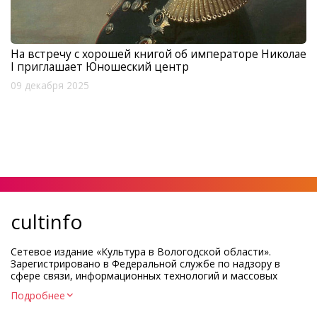
На встречу с хорошей книгой об императоре Николае
I приглашает Юношеский центр
09 декабря 2025
cultinfo
Сетевое издание «Культура в Вологодской области».
Зарегистрировано в Федеральной службе по надзору в
сфере связи, информационных технологий и массовых
коммуникаций.
Подробнее
Регистрационный номер и дата принятия решения о
регистрации: ЭЛ № ФС77-83275 от 19 мая 2022 г.