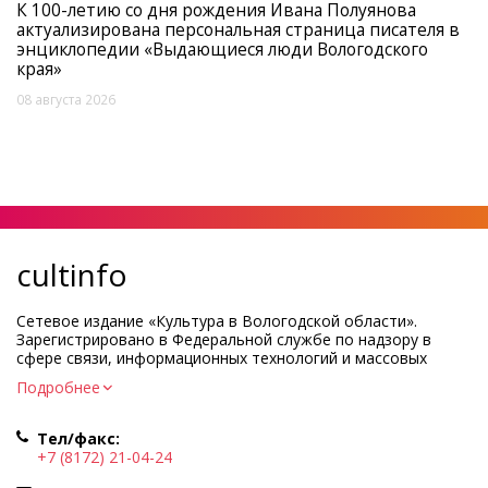
К 100-летию со дня рождения Ивана Полуянова
актуализирована персональная страница писателя в
энциклопедии «Выдающиеся люди Вологодского
края»
08 августа 2026
cultinfo
Сетевое издание «Культура в Вологодской области».
Зарегистрировано в Федеральной службе по надзору в
сфере связи, информационных технологий и массовых
коммуникаций.
Подробнее
Регистрационный номер и дата принятия решения о
регистрации: ЭЛ № ФС77-83275 от 19 мая 2022 г.
Тел/факс:
Учредитель КУ ВО «Информационно-аналитический центр
+7 (8172) 21-04-24
культуры»
Адрес учредителя и редакции: 160000, Вологодская обл., г.