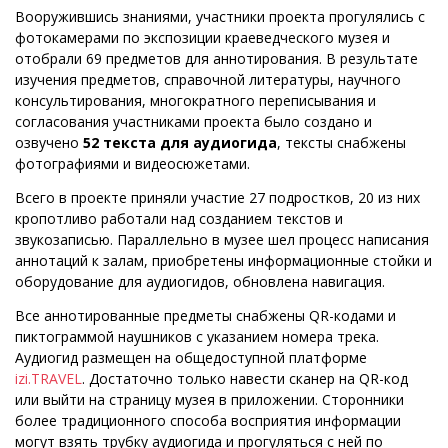
Вооружившись знаниями, участники проекта прогулялись с
фотокамерами по экспозиции краеведческого музея и
отобрали 69 предметов для аннотирования. В результате
изучения предметов, справочной литературы, научного
консультирования, многократного переписывания и
согласования участниками проекта было создано и
озвучено
52 текста для аудиогида
, тексты снабжены
фотографиями и видеосюжетами.
Всего в проекте приняли участие 27 подростков, 20 из них
кропотливо работали над созданием текстов и
звукозаписью. Параллельно в музее шел процесс написания
аннотаций к залам, приобретены информационные стойки и
оборудование для аудиогидов, обновлена навигация.
Все аннотированные предметы снабжены QR-кодами и
пиктограммой наушников с указанием номера трека.
Аудиогид размещен на общедоступной платформе
izi.TRAVEL
. Достаточно только навести сканер на QR-код
или выйти на страницу музея в приложении. Сторонники
более традиционного способа восприятия информации
могут взять трубку аудиогида и прогуляться с ней по