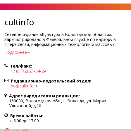
cultinfo
Сетевое издание «Культура в Вологодской области».
Зарегистрировано в Федеральной службе по надзору в
сфере связи, информационных технологий и массовых
коммуникаций.
Подробнее
Регистрационный номер и дата принятия решения о
регистрации: ЭЛ № ФС77-83275 от 19 мая 2022 г.
Тел/факс:
Учредитель КУ ВО «Информационно-аналитический центр
+7 (8172) 21-04-24
культуры»
Адрес учредителя и редакции: 160000, Вологодская обл., г.
Редакционно-издательский отдел:
Вологда, ул. Марии Ульяновой, д.10
rio@cultinfo.ru
Главный редактор — Легчанова Елена Григорьевна
Адрес учредителя и редакции:
Политика в отношении обработки персональных данных
160000, Вологодская обл., г. Вологда, ул. Марии
Ульяновой, д.10
При полном или частичном использовании информации
портала гиперссылка на cultinfo.ru обязательна.
Время работы:
Редакция не несет ответственности за достоверность
с 8:00 до 17:00
информации, содержащейся в рекламных объявлениях.