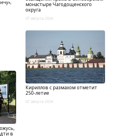
речу»,
монастыре Чагодощенского
округа
07 августа 2026
Кириллов с размахом отметит
250-летие
07 августа 2026
ожусь,
идти в