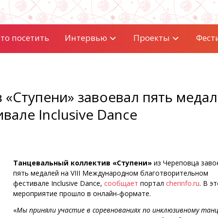
то посетить
Интервью
Проекты
Фест
 «Ступени» завоевал пять меда
але Inclusive Dance
Танцевальный коллектив «Ступени»
из Череповца заво
пять медалей на VIII Международном благотворительном
фестивале Inclusive Dance,
сообщает
портал
cherinfo.ru
. В э
мероприятие прошло в онлайн-формате.
«
Мы приняли участие в соревнованиях по инклюзивному танц