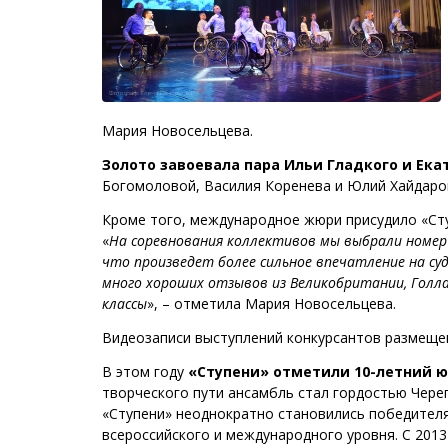
Мария Новосельцева.
Золото завоевала пара Ильи Гладкого и Ека
Богомоловой, Василия Коренева и Юлий Хайдаро
Кроме того, международное жюри присудило «С
«
На соревнования коллективов мы выбрали номер «
что произведет более сильное впечатление на су
много хороших отзывов из Великобритании, Голл
классы
», – отметила Мария Новосельцева.
Видеозаписи выступлений конкурсантов размещ
В этом году
«Ступени» отметили 10-летний 
творческого пути ансамбль стал гордостью Череп
«Ступени» неоднократно становились победителя
всероссийского и международного уровня. С 201