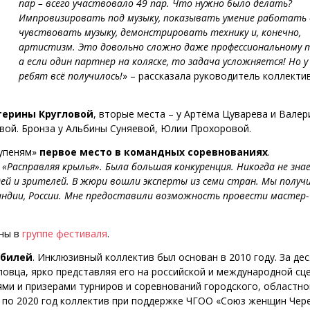
пар – всего участвовало 49 пар. Что нужно было делать?
Импровизировать под музыку, показывать умение работать в
чувствовать музыку, демонстрировать технику и, конечно,
артистизм. Это довольно сложно даже профессиональному т
а если один партнер на коляске, то задача усложняется! Но 
ребят всё получилось!
» – рассказала руководитель коллекти
терины Кругловой
, вторые места – у Артёма Цуварева и Валер
вой. Бронза у Альбины Суняевой, Юлии Прохоровой.
тупеням»
первое место в командных соревнованиях
.
Расправляя крылья». Была большая конкуренция. Никогда не зна
дей и зрителей. В жюри вошли эксперты из семи стран. Мы получ
андии, России. Мне предоставили возможность провести мастер-
ены в
группе фестиваля
.
юбилей
. Инклюзивный коллектив был основан в 2010 году. За дес
овца, ярко представляя его на российской и международной сце
ми и призерами турниров и соревнований городского, областно
3 по 2020 год коллектив при поддержке ЧГОО «Союз женщин Чер