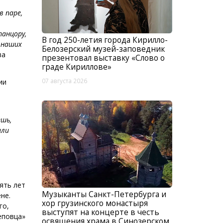
 паре,
анцору,
В год 250-летия города Кирилло-
у наших
Белозерский музей-заповедник
ва
презентовал выставку «Слово о
граде Кириллове»
07 августа 2026
ии
ешь,
или
ять лет
Музыканты Санкт-Петербурга и
не.
хор грузинского монастыря
го,
выступят на концерте в честь
еповца»
освящения храма в Синозерском