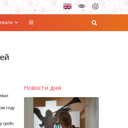
ивали
лей
Новости дня
евал
том году
у среди