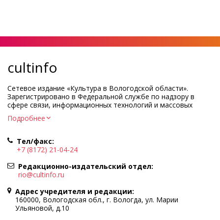
cultinfo
Сетевое издание «Культура в Вологодской области».
Зарегистрировано в Федеральной службе по надзору в
сфере связи, информационных технологий и массовых
коммуникаций.
Подробнее
Регистрационный номер и дата принятия решения о
регистрации: ЭЛ № ФС77-83275 от 19 мая 2022 г.
Тел/факс:
Учредитель КУ ВО «Информационно-аналитический центр
+7 (8172) 21-04-24
культуры»
Адрес учредителя и редакции: 160000, Вологодская обл., г.
Редакционно-издательский отдел:
Вологда, ул. Марии Ульяновой, д.10
rio@cultinfo.ru
Главный редактор — Легчанова Елена Григорьевна
Адрес учредителя и редакции:
Политика в отношении обработки персональных данных
160000, Вологодская обл., г. Вологда, ул. Марии
Ульяновой, д.10
При полном или частичном использовании информации