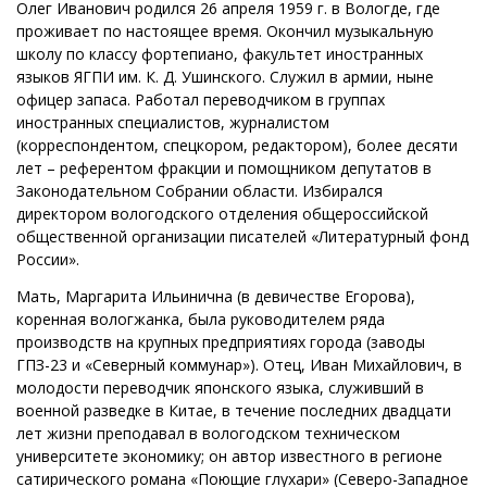
Олег Иванович родился 26 апреля 1959 г. в Вологде, где
проживает по настоящее время. Окончил музыкальную
школу по классу фортепиано, факультет иностранных
языков ЯГПИ им. К. Д. Ушинского. Служил в армии, ныне
офицер запаса. Работал переводчиком в группах
иностранных специалистов, журналистом
(корреспондентом, спецкором, редактором), более десяти
лет – референтом фракции и помощником депутатов в
Законодательном Собрании области. Избирался
директором вологодского отделения общероссийской
общественной организации писателей «Литературный фонд
России».
Мать, Маргарита Ильинична (в девичестве Егорова),
коренная вологжанка, была руководителем ряда
производств на крупных предприятиях города (заводы
ГПЗ-23 и «Северный коммунар»). Отец, Иван Михайлович, в
молодости переводчик японского языка, служивший в
военной разведке в Китае, в течение последних двадцати
лет жизни преподавал в вологодском техническом
университете экономику; он автор известного в регионе
сатирического романа «Поющие глухари» (Северо-Западное