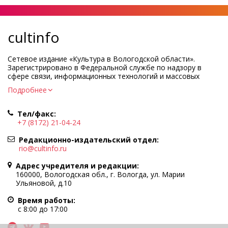
cultinfo
Сетевое издание «Культура в Вологодской области».
Зарегистрировано в Федеральной службе по надзору в
сфере связи, информационных технологий и массовых
коммуникаций.
Подробнее
Регистрационный номер и дата принятия решения о
регистрации: ЭЛ № ФС77-83275 от 19 мая 2022 г.
Тел/факс:
Учредитель КУ ВО «Информационно-аналитический центр
+7 (8172) 21-04-24
культуры»
Адрес учредителя и редакции: 160000, Вологодская обл., г.
Редакционно-издательский отдел:
Вологда, ул. Марии Ульяновой, д.10
rio@cultinfo.ru
Главный редактор — Легчанова Елена Григорьевна
Адрес учредителя и редакции:
Политика в отношении обработки персональных данных
160000, Вологодская обл., г. Вологда, ул. Марии
Ульяновой, д.10
При полном или частичном использовании информации
портала гиперссылка на cultinfo.ru обязательна.
Время работы:
Редакция не несет ответственности за достоверность
с 8:00 до 17:00
информации, содержащейся в рекламных объявлениях.