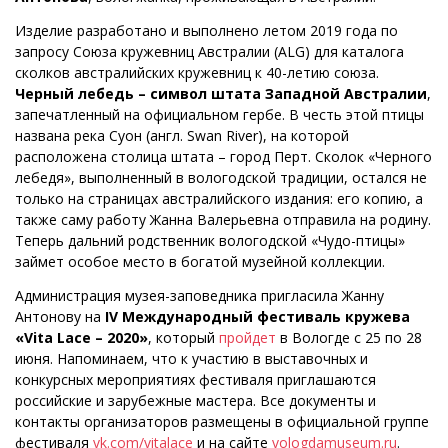
Изделие разработано и выполнено летом 2019 года по
запросу Союза кружевниц Австралии (ALG) для каталога
сколков австралийских кружевниц к 40-летию союза.
Черный лебедь – символ штата Западной Австралии
,
запечатленный на официальном гербе. В честь этой птицы
названа река Суон (англ. Swan River), на которой
расположена столица штата – город Перт. Сколок «Черного
лебедя», выполненный в вологодской традиции, остался не
только на страницах австралийского издания: его копию, а
также саму работу Жанна Валерьевна отправила на родину.
Теперь дальний родственник вологодской «Чудо-птицы»
займет особое место в богатой музейной коллекции.
Администрация музея-заповедника пригласила Жанну
Антонову на
IV Международный фестиваль кружева
«Vita Lace – 2020»
, который
пройдет
в Вологде с 25 по 28
июня. Напоминаем, что к участию в выставочных и
конкурсных мероприятиях фестиваля приглашаются
российские и зарубежные мастера. Все документы и
контакты организаторов размещены в официальной группе
фестиваля
vk.com/vitalace
и на сайте
vologdamuseum.ru
.