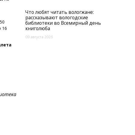
Что любят читать вологжане:
рассказывают вологодские
50
библиотеки во Всемирный день
о 16
книголюба
09 августа 2026
илета
лиотека