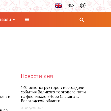
ивали
Новости дня
140 реконструкторов воссоздали
события Великого торгового пути
на фестивале «Небо Славян» в
шеты и
Вологодской области
09 августа 2026
ий
по