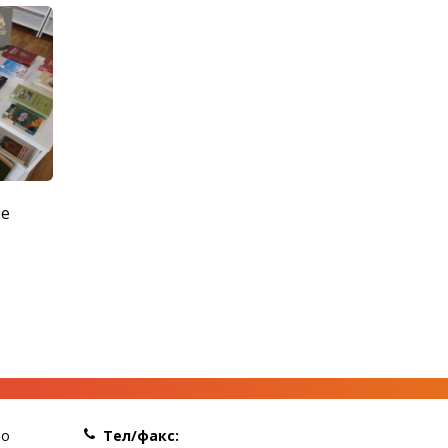
ые
по
Тел/факс: