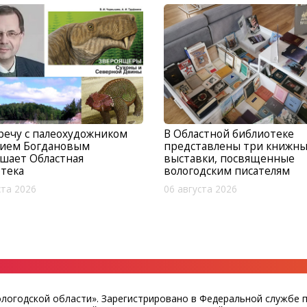
речу с палеохудожником
В Областной библиотеке
ием Богдановым
представлены три книжн
шает Областная
выставки, посвященные
тека
вологодским писателям
ста 2026
06 августа 2026
ологодской области». Зарегистрировано в Федеральной службе 