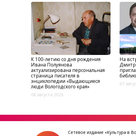
К 100-летию со дня рождения
На вст
Ивана Полуянова
Дмитр
актуализирована персональная
пригла
страница писателя в
библио
энциклопедии «Выдающиеся
07 авгу
люди Вологодского края»
08 августа 2026
Сетевое издание «Культура в В