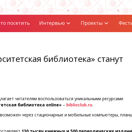
то посетить
Интервью
Проекты
Фест
ситетская библиотека» станут
длагает читателям воспользоваться уникальными ресурсами
етская библиотека online»
–
biblioclub.ru
.
и возможен через стационарные и мобильные компьютеры, план
составляет
130 тысяч книжных и 500 периодических издан