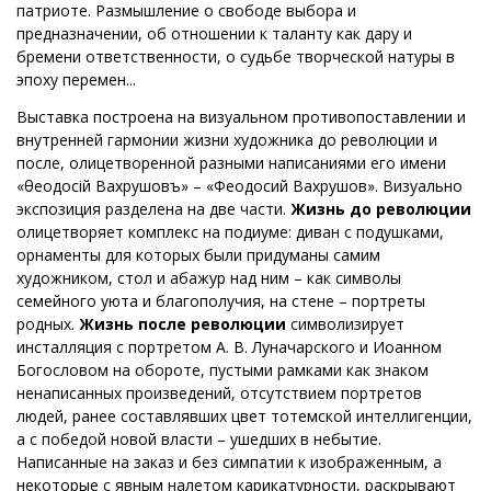
патриоте. Размышление о свободе выбора и
предназначении, об отношении к таланту как дару и
бремени ответственности, о судьбе творческой натуры в
эпоху перемен...
Выставка построена на визуальном противопоставлении и
внутренней гармонии жизни художника до революции и
после, олицетворенной разными написаниями его имени
«θеодосiй Вахрушовъ» – «Феодосий Вахрушов». Визуально
экспозиция разделена на две части.
Жизнь до революции
олицетворяет комплекс на подиуме: диван с подушками,
орнаменты для которых были придуманы самим
художником, стол и абажур над ним – как символы
семейного уюта и благополучия, на стене – портреты
родных.
Жизнь после революции
символизирует
инсталляция с портретом А. В. Луначарского и Иоанном
Богословом на обороте, пустыми рамками как знаком
ненаписанных произведений, отсутствием портретов
людей, ранее составлявших цвет тотемской интеллигенции,
а с победой новой власти – ушедших в небытие.
Написанные на заказ и без симпатии к изображенным, а
некоторые с явным налетом карикатурности, раскрывают