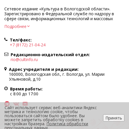
Сетевое издание «Культура в Вологодской области».
Зарегистрировано в Федеральной службе по надзору в
сфере связи, информационных технологий и массовых
коммуникаций.
Подробнее
Регистрационный номер и дата принятия решения о
регистрации: ЭЛ № ФС77-83275 от 19 мая 2022 г.
Тел/факс:
Учредитель КУ ВО «Информационно-аналитический центр
+7 (8172) 21-04-24
культуры»
Адрес учредителя и редакции: 160000, Вологодская обл., г.
Редакционно-издательский отдел:
Вологда, ул. Марии Ульяновой, д.10
rio@cultinfo.ru
Главный редактор — Легчанова Елена Григорьевна
Адрес учредителя и редакции:
Политика в отношении обработки персональных данных
160000, Вологодская обл., г. Вологда, ул. Марии
Ульяновой, д.10
При полном или частичном использовании информации
портала гиперссылка на cultinfo.ru обязательна.
Время работы:
Редакция не несет ответственности за достоверность
с 8:00 до 17:00
информации, содержащейся в рекламных объявлениях.
12+
Сайт использует сервис веб-аналитики Яндекс
метрика и технологию cookie, чтобы
пользоваться сайтом было удобнее. Вы
Принять
можете запретить обработку cookies в
настройках бразера.
Политика обработки
персональных данных
.