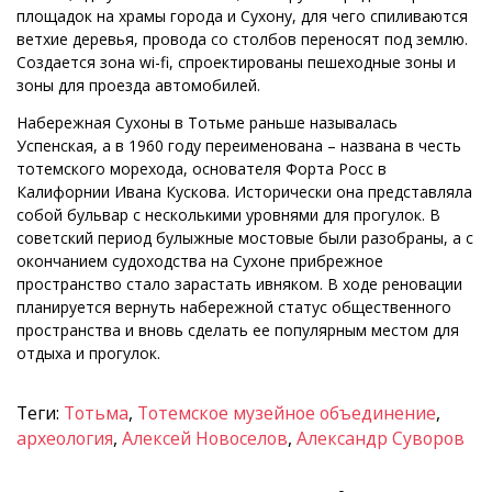
площадок на храмы города и Сухону, для чего спиливаются
ветхие деревья, провода со столбов переносят под землю.
Создается зона wi-fi, спроектированы пешеходные зоны и
зоны для проезда автомобилей.
Набережная Сухоны в Тотьме раньше называлась
Успенская, а в 1960 году переименована – названа в честь
тотемского морехода, основателя Форта Росс в
Калифорнии Ивана Кускова. Исторически она представляла
собой бульвар с несколькими уровнями для прогулок. В
советский период булыжные мостовые были разобраны, а с
окончанием судоходства на Сухоне прибрежное
пространство стало зарастать ивняком. В ходе реновации
планируется вернуть набережной статус общественного
пространства и вновь сделать ее популярным местом для
отдыха и прогулок.
Теги:
Тотьма
,
Тотемское музейное объединение
,
археология
,
Алексей Новоселов
,
Александр Суворов