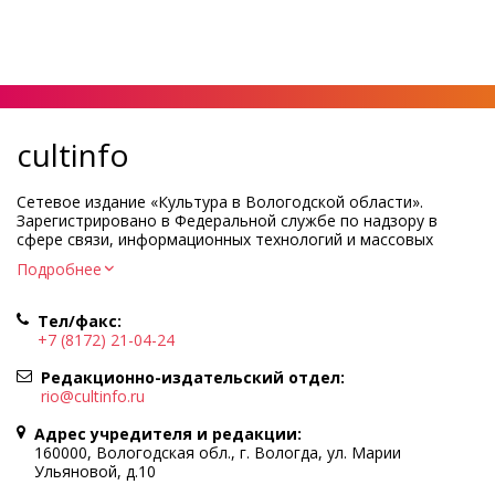
cultinfo
Сетевое издание «Культура в Вологодской области».
Зарегистрировано в Федеральной службе по надзору в
сфере связи, информационных технологий и массовых
коммуникаций.
Подробнее
Регистрационный номер и дата принятия решения о
регистрации: ЭЛ № ФС77-83275 от 19 мая 2022 г.
Тел/факс:
Учредитель КУ ВО «Информационно-аналитический центр
+7 (8172) 21-04-24
культуры»
Адрес учредителя и редакции: 160000, Вологодская обл., г.
Редакционно-издательский отдел:
Вологда, ул. Марии Ульяновой, д.10
rio@cultinfo.ru
Главный редактор — Легчанова Елена Григорьевна
Адрес учредителя и редакции:
Политика в отношении обработки персональных данных
160000, Вологодская обл., г. Вологда, ул. Марии
Ульяновой, д.10
При полном или частичном использовании информации