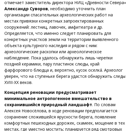
отмечает заместитель директора НИЦ «Древности Севера»
Александр Суворов
, необходимо уточнить план
организации спасательных археологических работ на
местах привязки конкретных запроектированных
сооружений: лестниц, лавочек, амфитеатра и др.
Определяется, что именно следует планировать для
конкретных участков земли на территории выявленного
объекта культурного наследия и рядом с ним:
археологические раскопки или археологическое
наблюдение. Пока удалось обнаружить лишь черепки
поздней керамики, пару пластинок слюды, край
фарфорового блюдца и, вероятно, кусок оселкá. Археолог
уверен, что на ступеньке берега удастся обнаружить следы
XVIII-XX веков.
Концепция реновации предусматривает
минимальное антропогенное вмешательство в
сохранившийся природный ландшафт
. По словам
Алексея Новосёлова, в ходе реновации предполагается
сохранение сложившейся ярусности берега, появление
комфортных пешеходных дорожек, скамеек, мощение в тех
местах, где уместно мостить; планируется ряд смотровых