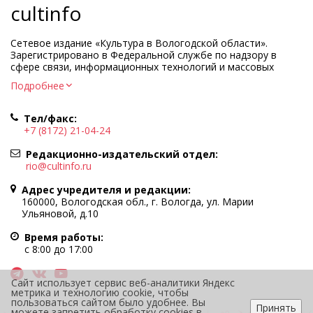
cultinfo
Сетевое издание «Культура в Вологодской области».
Зарегистрировано в Федеральной службе по надзору в
сфере связи, информационных технологий и массовых
коммуникаций.
Подробнее
Регистрационный номер и дата принятия решения о
регистрации: ЭЛ № ФС77-83275 от 19 мая 2022 г.
Тел/факс:
Учредитель КУ ВО «Информационно-аналитический центр
+7 (8172) 21-04-24
культуры»
Адрес учредителя и редакции: 160000, Вологодская обл., г.
Редакционно-издательский отдел:
Вологда, ул. Марии Ульяновой, д.10
rio@cultinfo.ru
Главный редактор — Легчанова Елена Григорьевна
Адрес учредителя и редакции:
Политика в отношении обработки персональных данных
160000, Вологодская обл., г. Вологда, ул. Марии
Ульяновой, д.10
При полном или частичном использовании информации
портала гиперссылка на cultinfo.ru обязательна.
Время работы:
Редакция не несет ответственности за достоверность
с 8:00 до 17:00
информации, содержащейся в рекламных объявлениях.
12+
Сайт использует сервис веб-аналитики Яндекс
метрика и технологию cookie, чтобы
пользоваться сайтом было удобнее. Вы
Принять
можете запретить обработку cookies в