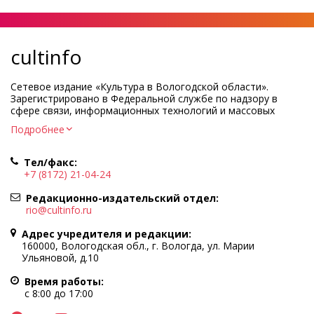
cultinfo
Сетевое издание «Культура в Вологодской области».
Зарегистрировано в Федеральной службе по надзору в
сфере связи, информационных технологий и массовых
коммуникаций.
Подробнее
Регистрационный номер и дата принятия решения о
регистрации: ЭЛ № ФС77-83275 от 19 мая 2022 г.
Тел/факс:
Учредитель КУ ВО «Информационно-аналитический центр
+7 (8172) 21-04-24
культуры»
Адрес учредителя и редакции: 160000, Вологодская обл., г.
Редакционно-издательский отдел:
Вологда, ул. Марии Ульяновой, д.10
rio@cultinfo.ru
Главный редактор — Легчанова Елена Григорьевна
Адрес учредителя и редакции:
Политика в отношении обработки персональных данных
160000, Вологодская обл., г. Вологда, ул. Марии
Ульяновой, д.10
При полном или частичном использовании информации
портала гиперссылка на cultinfo.ru обязательна.
Время работы:
Редакция не несет ответственности за достоверность
с 8:00 до 17:00
информации, содержащейся в рекламных объявлениях.