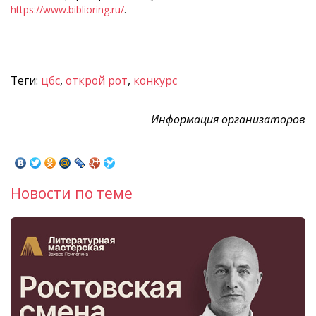
https://www.biblioring.ru/
.
Теги:
цбс
,
открой рот
,
конкурс
Информация организаторов
Новости по теме