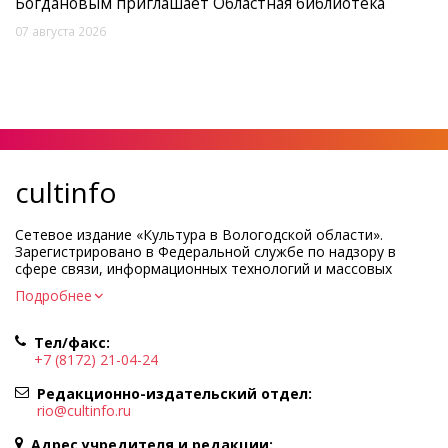
Богдановым приглашает Областная библиотека
07 августа 2026
cultinfo
Сетевое издание «Культура в Вологодской области».
Зарегистрировано в Федеральной службе по надзору в
сфере связи, информационных технологий и массовых
коммуникаций.
Подробнее
Регистрационный номер и дата принятия решения о
регистрации: ЭЛ № ФС77-83275 от 19 мая 2022 г.
Тел/факс:
Учредитель КУ ВО «Информационно-аналитический центр
+7 (8172) 21-04-24
культуры»
Адрес учредителя и редакции: 160000, Вологодская обл., г.
Редакционно-издательский отдел:
Вологда, ул. Марии Ульяновой, д.10
rio@cultinfo.ru
Главный редактор — Легчанова Елена Григорьевна
Адрес учредителя и редакции: