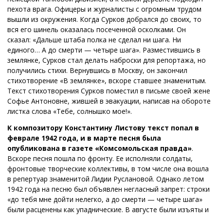
пехота врага. Офицеры и журналисты с огромным трудом
вышли из окружения. Когда Сурков добрался до своих, то
вся его шинель оказалась посеченной осколками. Он
сказал: «Дальше штаба полка не сделал ни шага. Ни
единого… А до смерти — четыре шага». Разместившись в
землянке, Сурков стал делать наброски для репортажа, но
получились стихи. Вернувшись в Москву, он закончил
стихотворение «В землянке», вскоре ставшее знаменитым.
Текст стихотворения Сурков поместил в письме своей жене
Софье Антоновне, жившей в эвакуации, написав на обороте
листка слова «Тебе, солнышко мое!».
К композитору Константину Листову текст попал в
феврале 1942 года, и в марте песня была
опубликована в газете «Комсомольская правда»
.
Вскоре песня пошла по фронту. Ее исполняли солдаты,
фронтовые творческие коллективы, в том числе она вошла
в репертуар знаменитой Лидии Руслановой. Однако летом
1942 года на песню был объявлен негласный запрет: строки
«до тебя мне дойти нелегко, а до смерти — четыре шага»
были расценены как упаднические. В августе были изъяты и