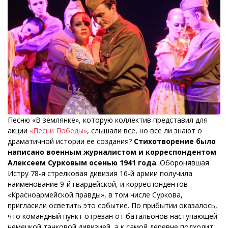
Песню «В землянке», которую коллектив представил для
акции
«Песни Победы»
, слышали все, но все ли знают о
драматичной истории ее создания?
Стихотворение было
написано военным журналистом и корреспондентом
Алексеем Сурковым осенью 1941 года
. Оборонявшая
Истру 78-я стрелковая дивизия 16-й армии получила
наименование 9-й гвардейской, и корреспондентов
«Красноармейской правды», в том числе Суркова,
пригласили осветить это событие. По прибытии оказалось,
что командный пункт отрезан от батальонов наступающей
немецкой танковой дивизией, а к самой деревне подходит