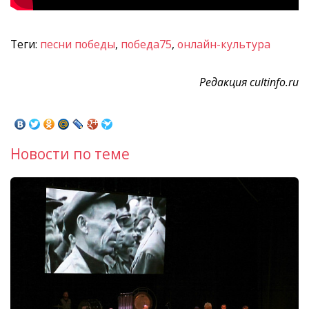
Теги:
песни победы
,
победа75
,
онлайн-культура
Редакция cultinfo.ru
Новости по теме