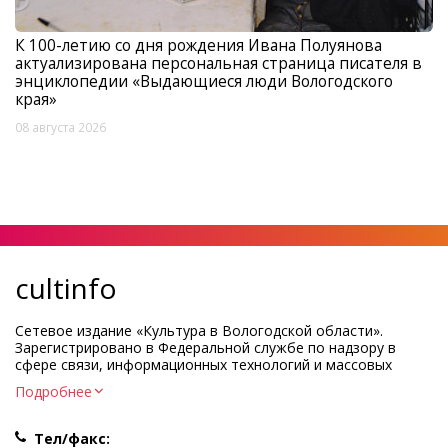
К 100-летию со дня рождения Ивана Полуянова
актуализирована персональная страница писателя в
энциклопедии «Выдающиеся люди Вологодского
края»
08 августа 2026
cultinfo
Сетевое издание «Культура в Вологодской области».
Зарегистрировано в Федеральной службе по надзору в
сфере связи, информационных технологий и массовых
коммуникаций.
Подробнее
Регистрационный номер и дата принятия решения о
регистрации: ЭЛ № ФС77-83275 от 19 мая 2022 г.
Тел/факс: