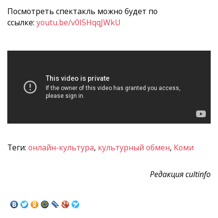
Посмотреть спектакль можно будет по
ссылке:
youtu.be/v0I5HqqJWkU
Теги:
онлайн-культура
,
культурный обмен
,
Коми
Редакция cultinfo