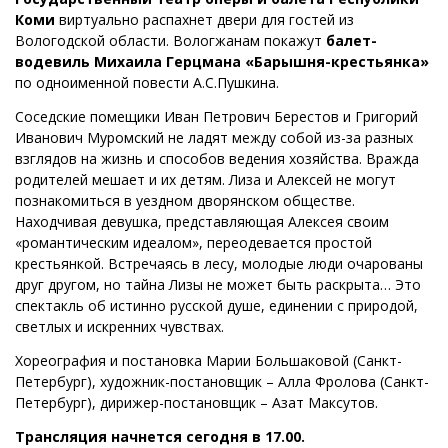
Коми
виртуально распахнет двери для гостей из
Вологодской области. Вологжанам покажут
балет-
водевиль Михаила Герцмана «Барышня-крестьянка»
по одноименной повести А.С.Пушкина.
Соседские помещики Иван Петрович Берестов и Григорий
Иванович Муромский не ладят между собой из-за разных
взглядов на жизнь и способов ведения хозяйства. Вражда
родителей мешает и их детям. Лиза и Алексей не могут
познакомиться в уездном дворянском обществе.
Находчивая девушка, представляющая Алексея своим
«романтическим идеалом», переодевается простой
крестьянкой. Встречаясь в лесу, молодые люди очарованы
друг другом, но тайна Лизы не может быть раскрыта… Это
спектакль об истинно русской душе, единении с природой,
светлых и искренних чувствах.
Хореография и постановка Марии Большаковой (Санкт-
Петербург), художник-постановщик – Алла Фролова (Санкт-
Петербург), дирижер-постановщик – Азат Максутов.
Трансляция начнется сегодня в 17.00.