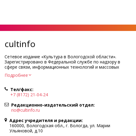
cultinfo
Сетевое издание «Культура в Вологодской области».
Зарегистрировано в Федеральной службе по надзору в
сфере связи, информационных технологий и массовых
коммуникаций.
Подробнее
Регистрационный номер и дата принятия решения о
регистрации: ЭЛ № ФС77-83275 от 19 мая 2022 г.
Тел/факс:
Учредитель КУ ВО «Информационно-аналитический центр
+7 (8172) 21-04-24
культуры»
Адрес учредителя и редакции: 160000, Вологодская обл., г.
Редакционно-издательский отдел:
Вологда, ул. Марии Ульяновой, д.10
rio@cultinfo.ru
Главный редактор — Легчанова Елена Григорьевна
Адрес учредителя и редакции:
Политика в отношении обработки персональных данных
160000, Вологодская обл., г. Вологда, ул. Марии
Ульяновой, д.10
При полном или частичном использовании информации