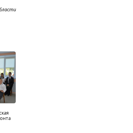
области
ская
онта