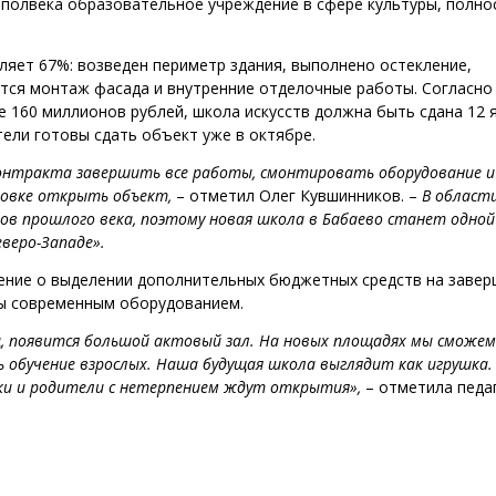
а полвека образовательное учреждение в сфере культуры, полн
яет 67%: возведен периметр здания, выполнено остекление,
тся монтаж фасада и внутренние отделочные работы. Согласно
е 160 миллионов рублей, школа искусств должна быть сдана 12 
тели готовы сдать объект уже в октябре.
онтракта завершить все работы, смонтировать оборудование и
новке открыть объект,
– отметил Олег Кувшинников. –
В области
дов прошлого века, поэтому новая школа в Бабаево станет одной
еверо-Западе».
шение о выделении дополнительных бюджетных средств на заве
ы современным оборудованием.
ец, появится большой актовый зал. На новых площадях мы сможем
 обучение взрослых. Наша будущая школа выглядит как игрушка.
ники и родители с нетерпением ждут открытия»,
– отметила педа