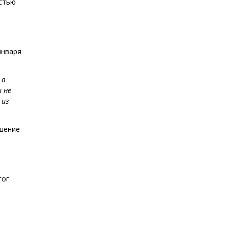
остью
января
 в
 не
 из
ршение
гог