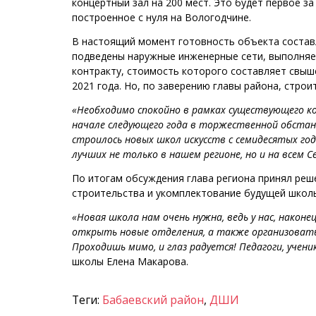
концертный зал на 200 мест. Это будет первое з
построенное с нуля на Вологодчине.
В настоящий момент готовность объекта составл
подведены наружные инженерные сети, выполняе
контракту, стоимость которого составляет свыш
2021 года. Но, по заверению главы района, строи
«Необходимо спокойно в рамках существующего к
начале следующего года в торжественной обста
строилось новых школ искусств с семидесятых го
лучших не только в нашем регионе, но и на всем С
По итогам обсуждения глава региона принял ре
строительства и укомплектование будущей школ
«Новая школа нам очень нужна, ведь у нас, након
открыть новые отделения, а также организовать
Проходишь мимо, и глаз радуется! Педагоги, уче
школы Елена Макарова.
Теги:
Бабаевский район
,
ДШИ