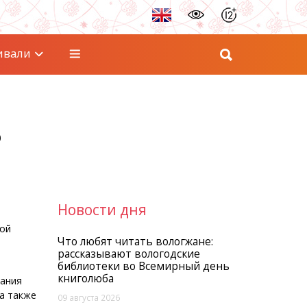
ивали
о
Новости дня
кой
Что любят читать вологжане:
рассказывают вологодские
библиотеки во Всемирный день
книголюба
дания
 а также
09 августа 2026