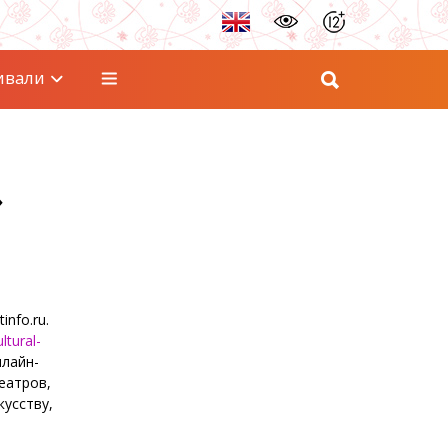
ивали
»
nfo.ru.
ultural-
нлайн-
еатров,
кусству,