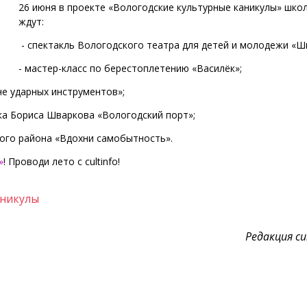
26 июня в проекте «Вологодские культурные каникулы» шко
ждут:
- спектакль Вологодского театра для детей и молодежи «Ш
- мастер-класс по берестоплетению «Василёк»;
не ударных инструментов»;
ика Бориса Шваркова «Вологодский порт»;
кого района «Вдохни самобытность».
»
! Проводи лето с cultinfo!
аникулы
Редакция cul