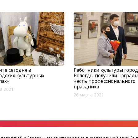
те сегодня в
Работники культуры город
одских культурных
Вологды получили награды
лах»
честь профессионального
праздника
а 2021
26 марта 2021