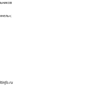
льников
инель»;
tinfo.ru