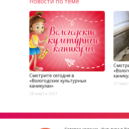
Новости по теме
Смотри
«Волог
Смотрите сегодня в
канику
«Вологодских культурных
27 март
каникулах»
28 марта 2021