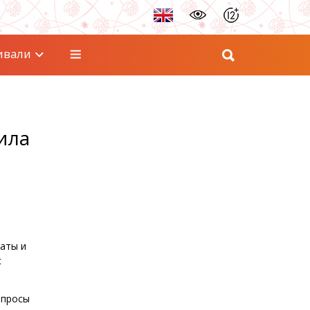
ивали
ила
наты и
с
опросы