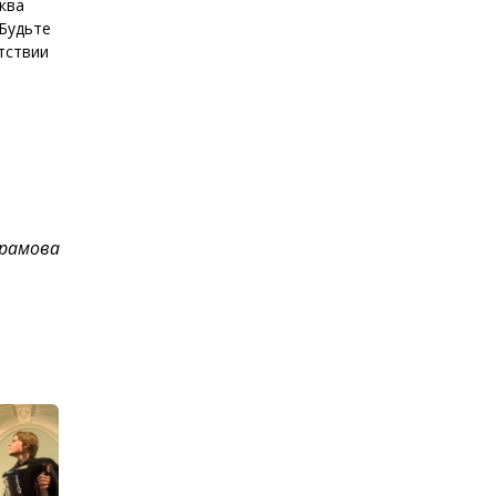
уква
 Будьте
тствии
рамова