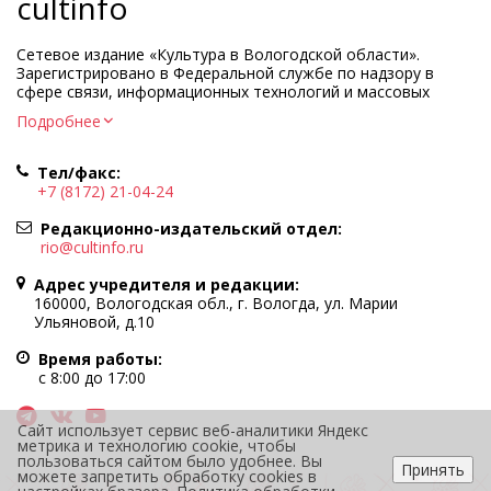
cultinfo
Сетевое издание «Культура в Вологодской области».
Зарегистрировано в Федеральной службе по надзору в
сфере связи, информационных технологий и массовых
коммуникаций.
Подробнее
Регистрационный номер и дата принятия решения о
регистрации: ЭЛ № ФС77-83275 от 19 мая 2022 г.
Тел/факс:
Учредитель КУ ВО «Информационно-аналитический центр
+7 (8172) 21-04-24
культуры»
Адрес учредителя и редакции: 160000, Вологодская обл., г.
Редакционно-издательский отдел:
Вологда, ул. Марии Ульяновой, д.10
rio@cultinfo.ru
Главный редактор — Легчанова Елена Григорьевна
Адрес учредителя и редакции:
Политика в отношении обработки персональных данных
160000, Вологодская обл., г. Вологда, ул. Марии
Ульяновой, д.10
При полном или частичном использовании информации
портала гиперссылка на cultinfo.ru обязательна.
Время работы:
Редакция не несет ответственности за достоверность
с 8:00 до 17:00
информации, содержащейся в рекламных объявлениях.
12+
Сайт использует сервис веб-аналитики Яндекс
метрика и технологию cookie, чтобы
пользоваться сайтом было удобнее. Вы
Принять
можете запретить обработку cookies в