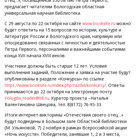
отец…», посвященной 350-летию Петра Первого,
предлагает читателям Вологодская областная
универсальная научная библиотека.
С 29 августа по 22 октября на сайте
www.booksite.ru
можно
будет ответить на 15 вопросов по истории, культуре и
литературе России и Вологодского края, напрямую или
опосредованно связанных с личностью и деятельностью
Петра Первого, персоналиями и важнейшими событиями
конца XVII начала XVIII веков.
Участники должны быть старше 12 лет. Условия
выполнения заданий, Положение и заявка на участие будут
опубликованы в разделе «Конкурсы» по ссылке
https://www.booksite.ru/index.php/razdel/konkursy/
. Ответы
принимаются до 22 октября на электронную почту
Vologda_reader@bk.ru
. Куратор проекта –Наталья
Валентиновна Швецова, тел. 8(8172) 76-95-33.
Итоги интернет-викторины «Отечествия своего отец…»
будут подведены в Большом зале Областной библиотеки
(М. Ульяновой, 7) 2 ноября в рамках Всероссийской акции
«Ночь искусств». Победители, занявшие 1, 2 и 3 места,