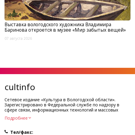
Выставка вологодского художника Владимира
Баринова откроется в музее «Мир забытых вещей»
07 августа 2026
cultinfo
Сетевое издание «Культура в Вологодской области».
Зарегистрировано в Федеральной службе по надзору в
сфере связи, информационных технологий и массовых
коммуникаций.
Подробнее
Регистрационный номер и дата принятия решения о
регистрации: ЭЛ № ФС77-83275 от 19 мая 2022 г.
Тел/факс: