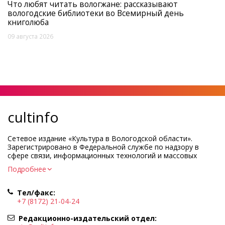
Что любят читать вологжане: рассказывают
вологодские библиотеки во Всемирный день
книголюба
09 августа 2026
cultinfo
Сетевое издание «Культура в Вологодской области».
Зарегистрировано в Федеральной службе по надзору в
сфере связи, информационных технологий и массовых
коммуникаций.
Подробнее
Регистрационный номер и дата принятия решения о
регистрации: ЭЛ № ФС77-83275 от 19 мая 2022 г.
Тел/факс:
Учредитель КУ ВО «Информационно-аналитический центр
+7 (8172) 21-04-24
культуры»
Адрес учредителя и редакции: 160000, Вологодская обл., г.
Редакционно-издательский отдел:
Вологда, ул. Марии Ульяновой, д.10