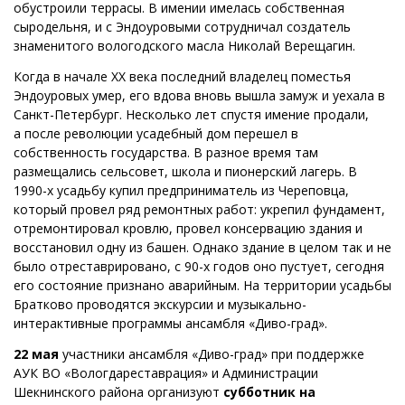
обустроили террасы. В имении имелась собственная
сыродельня, и с Эндоуровыми сотрудничал создатель
знаменитого вологодского масла Николай Верещагин.
Когда в начале ХХ века последний владелец поместья
Эндоуровых умер, его вдова вновь вышла замуж и уехала в
Санкт-Петербург. Несколько лет спустя имение продали,
а после революции усадебный дом перешел в
собственность государства. В разное время там
размещались сельсовет, школа и пионерский лагерь. В
1990-х усадьбу купил предприниматель из Череповца,
который провел ряд ремонтных работ: укрепил фундамент,
отремонтировал кровлю, провел консервацию здания и
восстановил одну из башен. Однако здание в целом так и не
было отреставрировано, с 90-х годов оно пустует, сегодня
его состояние признано аварийным. На территории усадьбы
Братково проводятся экскурсии и музыкально-
интерактивные программы ансамбля «Диво-град».
22 мая
участники ансамбля «Диво-град» при поддержке
АУК ВО «Вологдареставрация» и Администрации
Шекнинского района организуют
субботник на