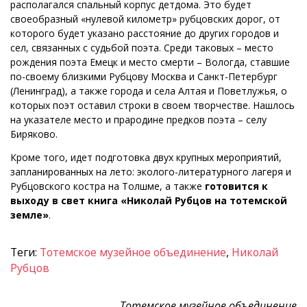
располагался спальный корпус детдома. Это будет
своеобразный «нулевой километр» рубцовских дорог, от
которого будет указано расстояние до других городов и
сел, связанных с судьбой поэта. Среди таковых – место
рождения поэта Емецк и место смерти – Вологда, ставшие
по-своему близкими Рубцову Москва и Санкт-Петербург
(Ленинград), а также города и села Алтая и Поветлужья, о
которых поэт оставил строки в своем творчестве. Нашлось
на указателе место и прародине предков поэта – селу
Биряково.
Кроме того, идет подготовка двух крупных мероприятий,
запланированных на лето: эколого-литературного лагеря и
Рубцовского костра на Толшме, а также
готовится к
выходу в свет книга «Николай Рубцов на тотемской
земле»
.
Теги:
Тотемское музейное объединение
,
Николай
Рубцов
Тотемское музейное объединение