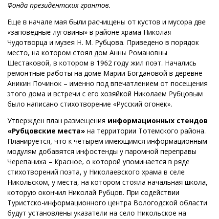
Фонда президентских грантов.
Еще в начале мая были расчищены от кустов и мусора две
«заповедные луговины» в районе храма Николая
Чудотворца и музея Н. М. Рубцова. Приведено в порядок
место, на котором стоял дом Анны Романовны
Шестаковой, в котором в 1962 году жил поэт. Начались
ремонтные работы на доме Марии Богдановой в деревне
Аникин Починок – именно под впечатлением от посещения
этого дома и встречи с его хозяйкой Николаем Рубцовым
было написано стихотворение «Русский огонек».
Утвержден план размещения
информационных стендов
«Рубцовские места»
на территории Тотемского района.
Планируется, что к четырем имеющимся информационным
модулям добавятся инфостенды у паромной переправы
Черепаниха – Красное, о которой упоминается в ряде
стихотворений поэта, у Николаевского храма в селе
Никольском, у места, на котором стояла начальная школа,
которую окончил Николай Рубцов. При содействии
Туристско-информационного центра Вологодской области
будут установлены указатели на село Никольское на