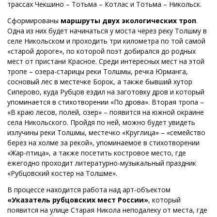
трассах Чекшино – Тотьма – Котлас и Тотьма – Никольск.
Сформированы
маршруты двух экологических троп
.
Одна из них будет начинаться у моста через реку Толшму в
селе Никольском и проходить три километра по той самой
«старой дороге», по которой поэт добирался до родных
мест от пристани Красное. Среди интересных мест на этой
тропе – озера-старицы реки Толшмы, речка Юрманга,
сосновый лес в местечке Борок, а также бывший хутор
Сиперово, куда Рубцов ездил на заготовку дров и который
упоминается в стихотворении «По дрова». Вторая тропа –
«В краю лесов, полей, озер» – появится на южной окраине
села Никольского. Пройдя по ней, можно будет увидеть
излучины реки Толшмы, местечко «Круглица» – «семейство
берез на холме за рекой», упоминаемое в стихотворении
«Жар-птица», а также посетить костровое место, где
ежегодно проходит литературно-музыкальный праздник
«Рубцовский костер на Толшме».
В процессе находится работа над арт-объектом
«Указатель рубцовских мест России»
, который
появится на улице Старая Никола неподалеку от места, где