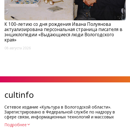
К 100-летию со дня рождения Ивана Полуянова
актуализирована персональная страница писателя в
энциклопедии «Выдающиеся люди Вологодского
края»
08 августа 2026
cultinfo
Сетевое издание «Культура в Вологодской области».
Зарегистрировано в Федеральной службе по надзору в
сфере связи, информационных технологий и массовых
коммуникаций.
Подробнее
Регистрационный номер и дата принятия решения о