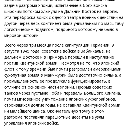
задача разгрома Японии, испытанные в боях войска
широким потоком хлынули на Дальний Восток из Европы.
Эта переброска войск с одного театра военных действий на
другой через весь континент была уникальным по масштабу
логистическим подвигом, подобного которому не было в
мировой истории.
Всего через три месяца после капитуляции Германии, 9
августа 1945 года, советские войска в Забайкалье, на
Дальнем Востоке и в Приморье перешли в наступление
против Квантунской армии. Несмотря на то, что японский
флот к тому времени был почти разгромлен американцами,
сухопутная армия в Манчжурии была достаточно сильна, а
промышленность ее продолжала функционировать, в
отличие от основной части Японии. Прорыв советских
танков через пустыню Гоби и перевалы Большого Хингана,
почти мгновенное уничтожение японских укрепрайонов,
строившихся долгие годы, не оставили Квантунской армии
ни малейшего шанса. Окончательную точку в этом
разгроме поставили парашютные десанты на узлы
управления японских войск.