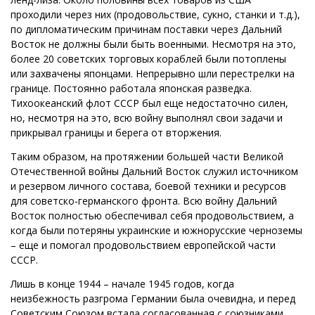
проходили через них (продовольствие, сукно, станки и т.д.),
по дипломатическим причинам поставки через Дальний
Восток не должны были быть военными. Несмотря на это,
более 20 советских торговых кораблей были потоплены
или захвачены японцами. Непрерывно шли перестрелки на
границе. Постоянно работала японская разведка.
Тихоокеанский флот СССР был еще недостаточно силен,
но, несмотря на это, всю войну выполнял свои задачи и
прикрывал границы и берега от вторжения.
Таким образом, на протяжении большей части Великой
Отечественной войны Дальний Восток служил источником
и резервом личного состава, боевой техники и ресурсов
для советско-германского фронта. Всю войну Дальний
Восток полностью обеспечивал себя продовольствием, а
когда были потеряны украинские и южнорусские черноземы
– еще и помогал продовольствием европейской части
СССР.
Лишь в конце 1944 – начале 1945 годов, когда
неизбежность разгрома Германии была очевидна, и перед
Советским Союзом встала согласованная с союзниками