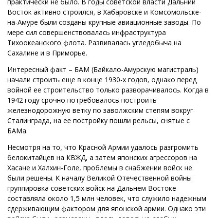
практически не было. В годы советской власти Дальний
Восток активно строился, в Хабаровске и Комсомольске-
на-Амуре были созданы крупные авиационные заводы. По
мере сил совершенствовалась инфраструктура
Тихоокеанского флота. Развивалась угледобыча на
Сахалине и в Приморье.
Интересный факт – БАМ (Байкало-Амурскую магистраль)
начали строить еще в конце 1930-х годов, однако перед
войной ее строительство только разворачивалось. Когда в
1942 году срочно потребовалось построить
железнодорожную ветку по заволжским степям вокруг
Сталинграда, на ее постройку пошли рельсы, снятые с
БАМа.
Несмотря на то, что Красной Армии удалось разгромить
белокитайцев на КВЖД, а затем японских агрессоров на
Хасане и Халхин-Голе, проблемы в снабжении войск не
были решены. К началу Великой Отечественной войны
группировка советских войск на Дальнем Востоке
составляла около 1,5 млн человек, что служило надежным
сдерживающим фактором для японской армии. Однако эти