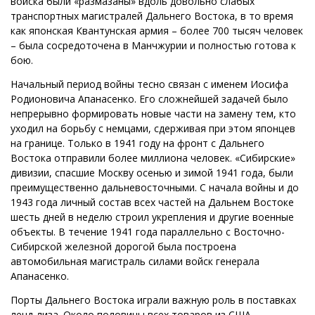
войска были «размазаны» вдоль довольно слабых
транспортных магистралей Дальнего Востока, в то время
как японская Квантунская армия – более 700 тысяч человек
– была сосредоточена в Манчжурии и полностью готова к
бою.
Начальный период войны тесно связан с именем Иосифа
Родионовича Апанасенко. Его сложнейшей задачей было
непрерывно формировать новые части на замену тем, кто
уходил на борьбу с немцами, сдерживая при этом японцев
на границе. Только в 1941 году на фронт с Дальнего
Востока отправили более миллиона человек. «Сибирские»
дивизии, спасшие Москву осенью и зимой 1941 года, были
преимущественно дальневосточными. С начала войны и до
1943 года личный состав всех частей на Дальнем Востоке
шесть дней в неделю строил укрепления и другие военные
объекты. В течение 1941 года параллельно с Восточно-
Сибирской железной дорогой была построена
автомобильная магистраль силами войск генерала
Апанасенко.
Порты Дальнего Востока играли важную роль в поставках
ленд-лиза. Около половины всех товаров из США