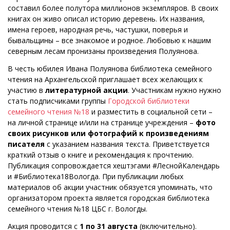
составил более полутора миллионов экземпляров. В своих
книгах он живо описал историю деревень. Их названия,
имена героев, народная речь, частушки, поверья и
бывальщины – все знакомое и родное. Любовью к нашим
северным лесам пронизаны произведения Полуянова.
В честь юбилея Ивана Полуянова библиотека семейного
чтения на Архангельской приглашает всех желающих к
участию в
литературной акции
. Участникам нужно нужно
стать подписчиками группы
Городской библиотеки
семейного чтения №18
и разместить в социальной сети –
на личной странице и/или на странице учреждения –
фото
своих рисунков или фотографий к произведениям
писателя
с указанием названия текста. Приветствуется
краткий отзыв о книге и рекомендация к прочтению.
Публикация сопровождается хештэгами #ЛеснойКалендарь
и #Библиотека18Вологда. При публикации любых
материалов об акции участник обязуется упоминать, что
организатором проекта является городская библиотека
семейного чтения №18 ЦБС г. Вологды.
Акция проводится с
1 по 31 августа
(включительно).