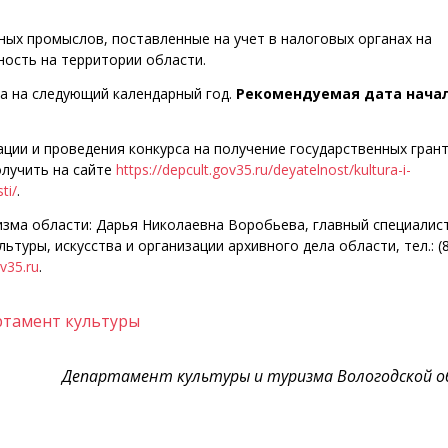
ых промыслов, поставленные на учет в налоговых органах на
ость на территории области.
а на следующий календарный год.
Рекомендуемая дата нача
ии и проведения конкурса на получение государственных гран
олучить на сайте
https://depcult.gov35.ru/deyatelnost/kultura-i-
ti/
.
изма области: Дарья Николаевна Воробьева, главный специалис
ьтуры, искусства и организации архивного дела области, тел.: (
v35.ru
.
ртамент культуры
Департамент культуры и туризма Вологодской 