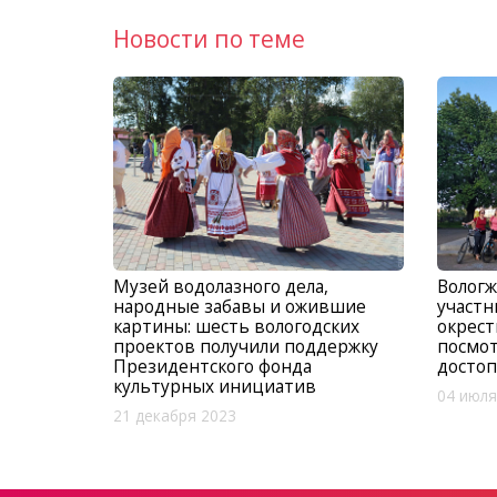
Новости по теме
Музей водолазного дела,
Вологж
народные забавы и ожившие
участн
картины: шесть вологодских
окрест
проектов получили поддержку
посмо
Президентского фонда
досто
культурных инициатив
04 июля
21 декабря 2023