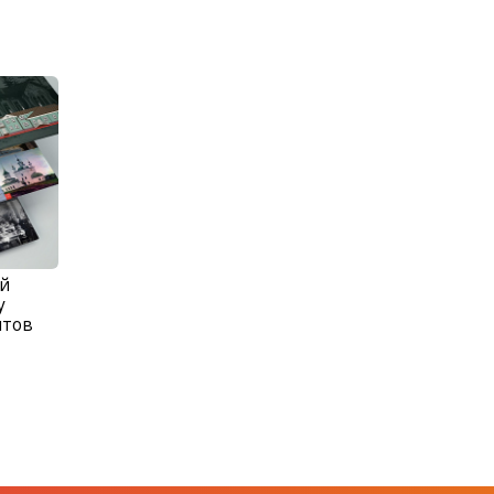
ой
у
нтов