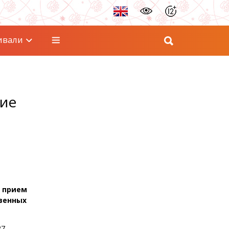
ивали
ние
я прием
твенных
27