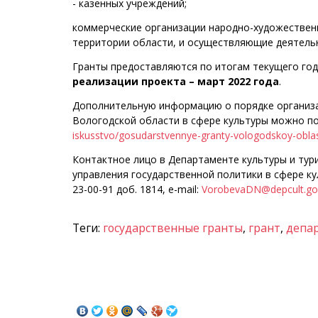
- казенных учреждений;
коммерческие организации народно-художественн
территории области, и осуществляющие деятельн
Гранты предоставляются по итогам текущего год
реализации проекта – март 2022 года
.
Дополнительную информацию о порядке организац
Вологодской области в сфере культуры можно п
iskusstvo/gosudarstvennye-granty-vologodskoy-oblas
Контактное лицо в Департаменте культуры и тур
управления государственной политики в сфере кул
23-00-91 доб. 1814, e-mail:
VorobevaDN@depcult.go
Теги:
государственные гранты
,
грант
,
депа