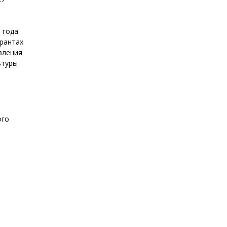
 года
грантах
вления
ьтуры
ого