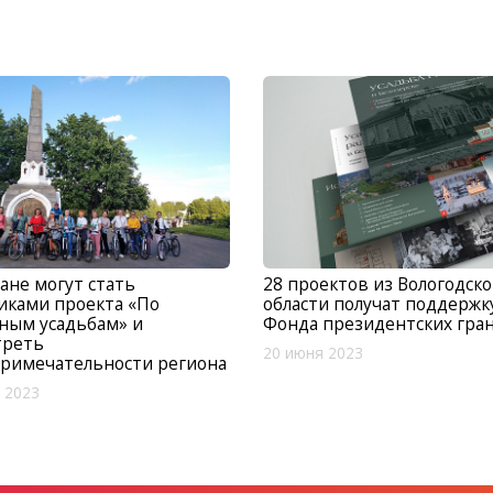
ане могут стать
28 проектов из Вологодск
иками проекта «По
области получат поддержк
ным усадьбам» и
Фонда президентских гра
треть
20 июня 2023
примечательности региона
 2023