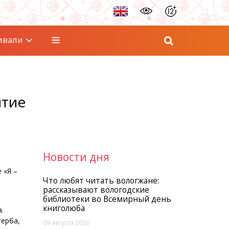
ивали
ятие
Новости дня
 «Я –
Что любят читать вологжане:
рассказывают вологодские
библиотеки во Всемирный день
книголюба
.
герба,
09 августа 2026