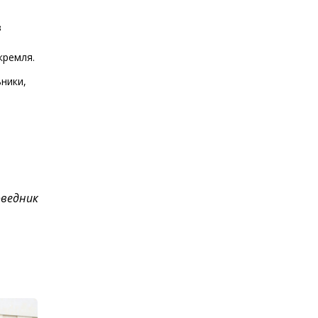
з
кремля.
ники,
оведник