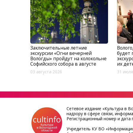
Заключительные летние
Волого
экскурсии «Огни вечерней
будет 
Вологды» пройдут на колокольне
экскур
Софийского собора в августе
их дет
03 августа 2026
31 июля
Сетевое издание «Культура в В
надзору в сфере связи, информ
Регистрационный номер и дата п
Учредитель КУ ВО «Информацио