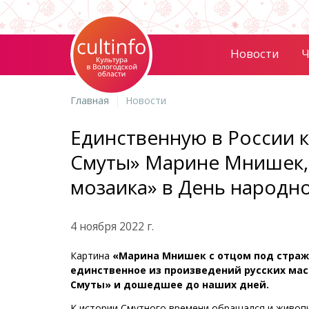
Новости
Ч
Главная
Новости
Единственную в России 
Смуты» Марине Мнишек, 
мозаика» в День народн
4 ноября 2022 г.
Картина
«Марина Мнишек с отцом под стра
единственное из произведений русских маст
Смуты» и дошедшее до наших дней.
К истории Смутного времени обращался и живопи