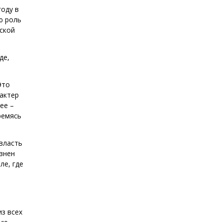
году в
ю роль
сской
де,
Это
актер
ее –
ремясь
власть
знен
ле, где
из всех