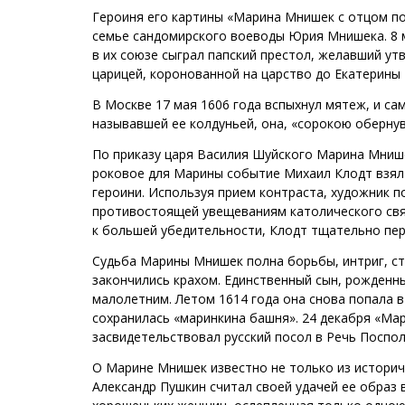
Героиня его картины «Марина Мнишек с отцом под
семье сандомирского воеводы Юрия Мнишека. 8 м
в их союзе сыграл папский престол, желавший ут
царицей, коронованной на царство до Екатерины I
В Москве 17 мая 1606 года вспыхнул мятеж, и са
называвшей ее колдуньей, она, «сорокою обернув
По приказу царя Василия Шуйского Марина Мнише
роковое для Марины событие Михаил Клодт взял 
героини. Используя прием контраста, художник 
противостоящей увещеваниям католического свящ
к большей убедительности, Клодт тщательно пер
Судьба Марины Мнишек полна борьбы, интриг, ст
закончились крахом. Единственный сын, рожденн
малолетним. Летом 1614 года она снова попала в
сохранилась «маринкина башня». 24 декабря «Мар
засвидетельствовал русский посол в Речь Поспо
О Марине Мнишек известно не только из историч
Александр Пушкин считал своей удачей ее образ в