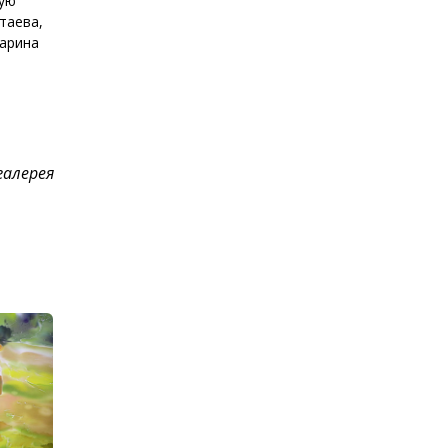
кую
таева,
Марина
галерея