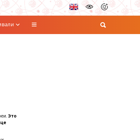
ивали
реи.
Это
ице
ых