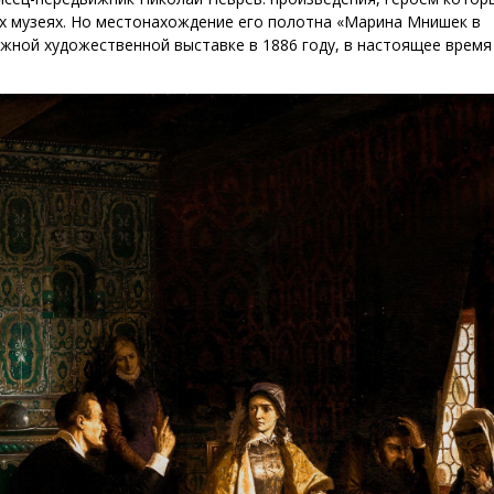
ых музеях. Но местонахождение его полотна «Марина Мнишек в
ижной художественной выставке в 1886 году, в настоящее время