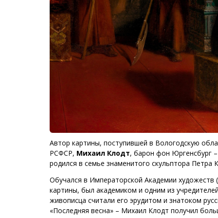
Автор картины, поступившей в Вологодскую обла
РСФСР,
Михаил Клодт
, барон фон Юргенсбург –
родился в семье знаменитого скульптора Петра К
Обучался в Императорской Академии художеств (
картины, был академиком и одним из учредител
живописца считали его эрудитом и знатоком русс
«Последняя весна» – Михаил Клодт получил боль