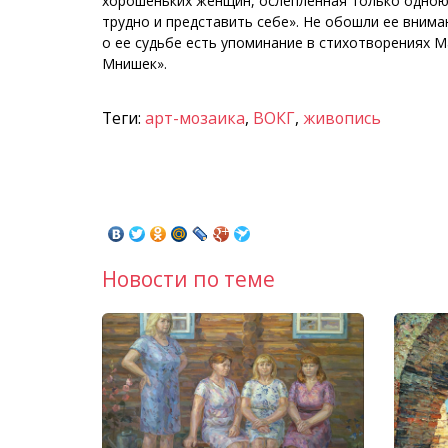
хорошеньких женщин, ослепленная только одною 
трудно и представить себе». Не обошли ее внима
о ее судьбе есть упоминание в стихотворениях 
Мнишек».
Теги:
арт-мозаика
,
ВОКГ
,
живопись
Новости по теме