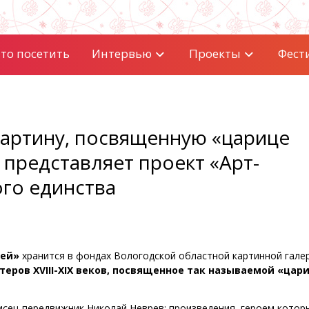
то посетить
Интервью
Проекты
Фест
картину, посвященную «царице
представляет проект «Арт-
ого единства
жей»
хранится в фондах Вологодской областной картинной гале
еров XVIII-XIX веков, посвященное так называемой «цар
сец-передвижник Николай Неврев: произведения, героем котор