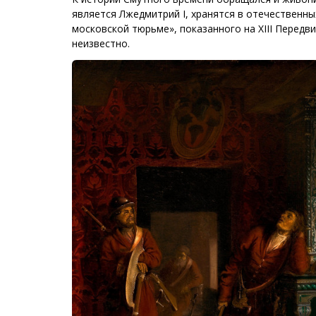
является Лжедмитрий I, хранятся в отечественн
московской тюрьме», показанного на XIII Передв
неизвестно.