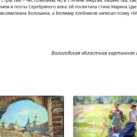
страстью – честолюбием, но в степени энергии, бешенства, ка
нием и поэты Серебряного века: ей посвятила стихи Марина Цве
Максимилиана Волошина, а Велимир Хлебников написал поэму «
Вологодская областная картинная 