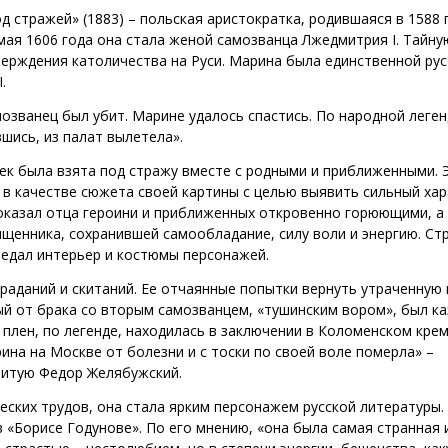
 стражей» (1883) – польская аристократка, родившаяся в 1588 
ая 1606 года она стала женой самозванца Лжедмитрия I. Тайну
верждения католичества на Руси. Марина была единственной ру
.
мозванец был убит. Марине удалось спастись. По народной леген
шись, из палат вылетела».
к была взята под стражу вместе с родными и приближенными. 
в качестве сюжета своей картины с целью выявить сильный хар
показал отца героини и приближенных откровенно горюющими, а 
енника, сохранившей самообладание, силу воли и энергию. Ст
едал интерьер и костюмы персонажей.
раданий и скитаний. Ее отчаянные попытки вернуть утраченную 
ый от брака со вторым самозванцем, «тушинским вором», был ка
 плен, по легенде, находилась в заключении в Коломенском крем
ина на Москве от болезни и с тоски по своей воле померла» –
литую Федор Желябужский.
еских трудов, она стала ярким персонажем русской литературы.
 «Борисе Годунове». По его мнению, «она была самая странная 