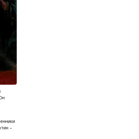
ы
 Он
менники
ртин –