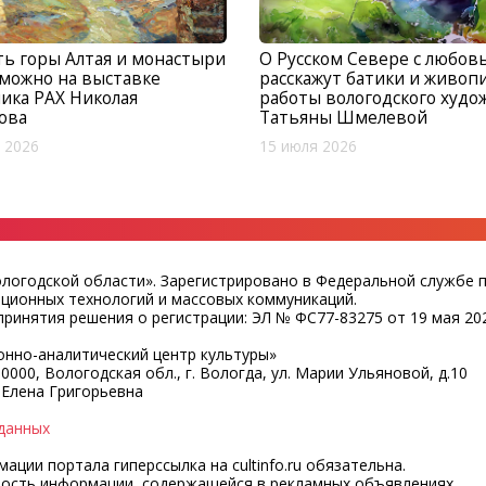
ь горы Алтая и монастыри
О Русском Севере с любов
можно на выставке
расскажут батики и живоп
ика РАХ Николая
работы вологодского худо
ова
Татьяны Шмелевой
 2026
15 июля 2026
ологодской области». Зарегистрировано в Федеральной службе 
ационных технологий и массовых коммуникаций.
ринятия решения о регистрации: ЭЛ № ФС77-83275 от 19 мая 202
нно-аналитический центр культуры»
0000, Вологодская обл., г. Вологда, ул. Марии Ульяновой, д.10
 Елена Григорьевна
данных
ции портала гиперссылка на cultinfo.ru обязательна.
ность информации, содержащейся в рекламных объявлениях.