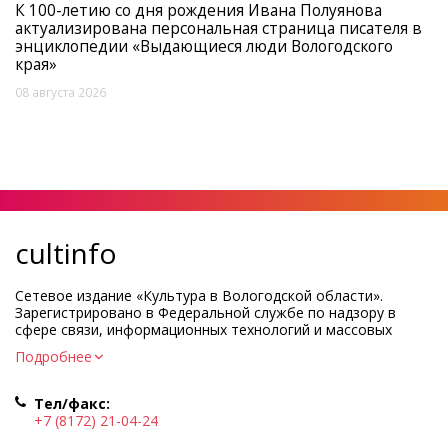
К 100-летию со дня рождения Ивана Полуянова
актуализирована персональная страница писателя в
энциклопедии «Выдающиеся люди Вологодского
края»
08 августа 2026
cultinfo
Сетевое издание «Культура в Вологодской области».
Зарегистрировано в Федеральной службе по надзору в
сфере связи, информационных технологий и массовых
коммуникаций.
Подробнее
Регистрационный номер и дата принятия решения о
регистрации: ЭЛ № ФС77-83275 от 19 мая 2022 г.
Тел/факс:
Учредитель КУ ВО «Информационно-аналитический центр
+7 (8172) 21-04-24
культуры»