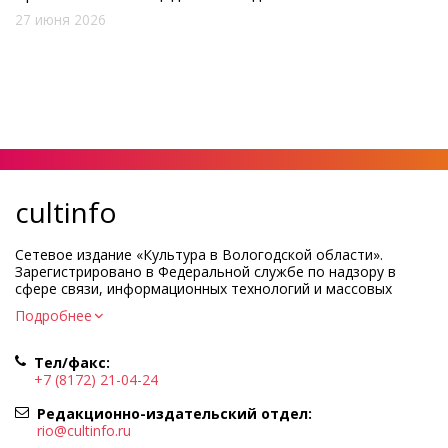
27 июня 2026
cultinfo
Сетевое издание «Культура в Вологодской области».
Зарегистрировано в Федеральной службе по надзору в
сфере связи, информационных технологий и массовых
коммуникаций.
Подробнее
Регистрационный номер и дата принятия решения о
регистрации: ЭЛ № ФС77-83275 от 19 мая 2022 г.
Тел/факс:
Учредитель КУ ВО «Информационно-аналитический центр
+7 (8172) 21-04-24
культуры»
Адрес учредителя и редакции: 160000, Вологодская обл., г.
Редакционно-издательский отдел:
Вологда, ул. Марии Ульяновой, д.10
rio@cultinfo.ru
Главный редактор — Легчанова Елена Григорьевна