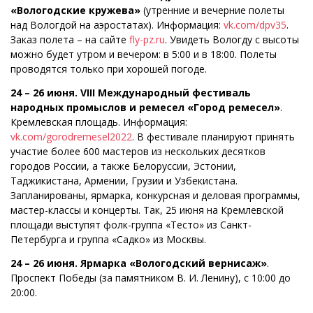
«Вологодские кружева»
(утренние и вечерние полеты
над Вологдой на аэростатах). Информация:
vk.com/dpv35
.
Заказ полета – на сайте
fly-pz.ru
. Увидеть Вологду с высоты
можно будет утром и вечером: в 5:00 и в 18:00. Полеты
проводятся только при хорошей погоде.
24 – 26 июня. VIII Международный фестиваль
народных промыслов и ремесел «Город ремесел»
.
Кремлевская площадь. Информация:
vk.com/gorodremesel2022
. В фестивале планируют принять
участие более 600 мастеров из нескольких десятков
городов России, а также Белоруссии, Эстонии,
Таджикистана, Армении, Грузии и Узбекистана.
Запланированы, ярмарка, конкурсная и деловая программы,
мастер-классы и концерты. Так, 25 июня на Кремлевской
площади выступят фолк-группа «Тесто» из Санкт-
Петербурга и группа «Садко» из Москвы.
24 – 26 июня. Ярмарка «Вологодский вернисаж»
.
Проспект Победы (за памятником В. И. Ленину), с 10:00 до
20:00.