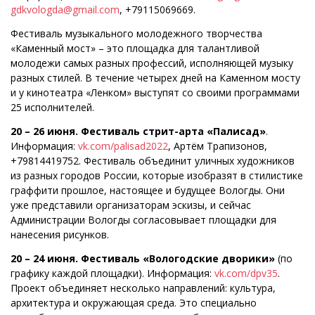
gdkvologda@gmail.com
, +79115069669.
Фестиваль музыкального молодежного творчества
«Каменный мост» – это площадка для талантливой
молодежи самых разных профессий, исполняющей музыку
разных стилей. В течение четырех дней на Каменном мосту
и у кинотеатра «Ленком» выступят со своими программами
25 исполнителей.
20 – 26 июня. Фестиваль стрит-арта «Палисад»
.
Информация:
vk.com/palisad2022
, Артём Трапизонов,
+79814419752. Фестиваль объединит уличных художников
из разных городов России, которые изобразят в стилистике
граффити прошлое, настоящее и будущее Вологды. Они
уже представили организаторам эскизы, и сейчас
Администрации Вологды согласовывает площадки для
нанесения рисунков.
20 – 24 июня. Фестиваль «Вологодские дворики»
(по
графику каждой площадки). Информация:
vk.com/dpv35
.
Проект объединяет несколько направлений: культура,
архитектура и окружающая среда. Это специально