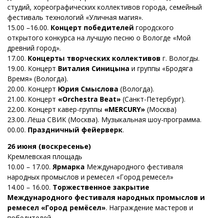
студий, хореографических коллективов города, семейный
фестиваль технологий «Уличная магия».
15.00 –16.00.
Концерт победителей
городского
открытого конкурса на лучшую песню о Вологде «Мой
древний город».
17.00.
Концерты творческих коллективов
г. Вологды.
19.00. Концерт
Виталия Синицына
и группы «Бродяга
Время» (Вологда).
20.00. Концерт
Юрия Смыслова
(Вологда).
21.00. Концерт
«Orchestra Beat»
(Санкт-Петербург).
22.00. Концерт кавер-группы
«MERCURY»
(Москва)
23.00. Лёша СВИК (Москва). Музыкальная шоу-программа.
00.00.
Праздничный фейерверк
.
26 июня (воскресенье)
Кремлевская площадь
10.00 – 17.00.
Ярмарка
Международного фестиваля
народных промыслов и ремесел «Город ремесел»
14.00 – 16.00.
Торжественное закрытие
Международного фестиваля народных промыслов и
ремесел «Город ремёсел»
. Награждение мастеров и
победителей.