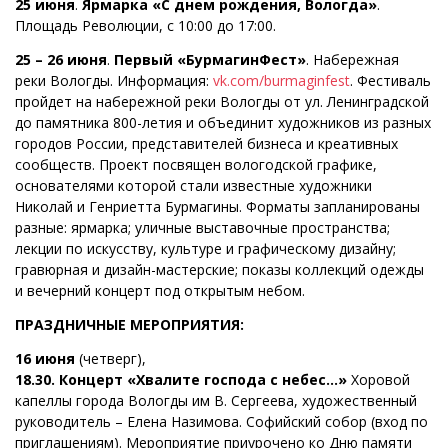
25 июня
.
Ярмарка «С днем рождения, Вологда»
.
Площадь Революции, с 10:00 до 17:00.
25 – 26 июня
.
Первый «БурмагинФест»
. Набережная
реки Вологды. Информация:
vk.com/burmaginfest
. Фестиваль
пройдет на набережной реки Вологды от ул. Ленинградской
до памятника 800-летия и объединит художников из разных
городов России, представителей бизнеса и креативных
сообществ. Проект посвящен вологодской графике,
основателями которой стали известные художники
Николай и Генриетта Бурмагины. Форматы запланированы
разные: ярмарка; уличные выставочные пространства;
лекции по искусству, культуре и графическому дизайну;
гравюрная и дизайн-мастерские; показы коллекций одежды
и вечерний концерт под открытым небом.
ПРАЗДНИЧНЫЕ МЕРОПРИЯТИЯ:
16 июня
(четверг),
18.30. Концерт «Хвалите господа с небес…»
Хоровой
капеллы города Вологды им В. Сергеева, художественный
руководитель – Елена Назимова. Софийский собор (вход по
приглашениям). Мероприятие приурочено ко Дню памяти