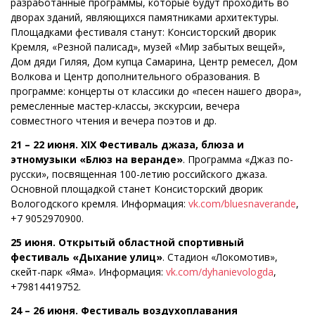
разработанные программы, которые будут проходить во
дворах зданий, являющихся памятниками архитектуры.
Площадками фестиваля станут: Консисторский дворик
Кремля, «Резной палисад», музей «Мир забытых вещей»,
Дом дяди Гиляя, Дом купца Самарина, Центр ремесел, Дом
Волкова и Центр дополнительного образования. В
программе: концерты от классики до «песен нашего двора»,
ремесленные мастер-классы, экскурсии, вечера
совместного чтения и вечера поэтов и др.
21 – 22 июня. XIX Фестиваль джаза, блюза и
этномузыки «Блюз на веранде»
. Программа «Джаз по-
русски», посвященная 100-летию российского джаза.
Основной площадкой станет Консисторский дворик
Вологодского кремля. Информация:
vk.com/bluesnaverande
,
+7 9052970900.
25 июня. Открытый областной спортивный
фестиваль «Дыхание улиц»
. Стадион «Локомотив»,
скейт-парк «Яма». Информация:
vk.com/dyhanievologda
,
+79814419752.
24 – 26 июня. Фестиваль воздухоплавания