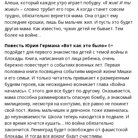
Алеша, который каждое утро играет побудку. «
Я жив! И ты
живи!
» – словно трубит его горн. А когда станет совсем
трудно, обязательно вернется мама. Она отдаст ему
последние крошки, лишь бы мальчик жил. И пусть это будет
другая мама. Как известно, чужих детей не бывает. Тем
более на войне…
Повесть Юрия Германа «Вот как это было»
6+
подойдет для первого знакомства детей с темой войны и
блокады. Книга, написанная от лица ребенка, очень
бережно повествует о событиях военных лет. Первая
половина книги посвящена событиям мирной жизни Мишки
и его семьи. И только читатель привыкает к размеренным
будням героев, как неожиданно возникает глава «Война
началась». С этого дня все будет по-другому. Оказывается,
мама способна разминировать опасную бомбу, а знакомый
милиционер, несмотря на контузию, все равно не покинет
свой пост. Жизнь мальчишек и девчонок тоже изменилась
до неузнаваемости. Школа теперь находится в подвале. И
все время хочется кушать… Но война обязательно
закончится. Ленинград будет освобожден от фашистской
блокады. И тогда все вокруг будут счастливы.