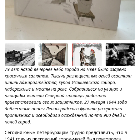
79 лет назад вечернее небо города на Неве было озарено
красочным салютом. Тысячи разноцветных огней осветили
шпиль Адмиралтейства, купол Исакиевского собора,
набережные и мосты на реке. Собравшиеся на улицах и
площадях жители Северной столицы радостно
приветствовали своих защитников. 27 января 1944 года
доблестные воины Ленинградского фронта разгромили
противника и освободили осажденный почти 900 дней и
ночей город.
Сегодня юным петербуржцам трудно представить, что в
1941 году их прекрасный город-музей был приговорен