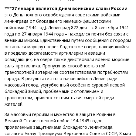
***
27 января является Днем воинской славы России
–
это День полного освобождения советскими войсками
Ленинграда от блокады его немецко-фашистскими
войсками (1944 год). Ленинград 872 дня – с 8 сентября 1941
года по 27 января 1944 года – находился почти без связи с
внешним миром. Единственным путем сообщения с городом
оставался маршрут через Ладожское озеро, находившийся
в пределах досягаемости артиллерии и авиации
осаждающих, на озере также действовали военно-морские
силы противника. Пропускная способность этой
транспортной артерии не соответствовала потребностям
города. В результате этого начавшийся в Ленинграде
массовый голод, усугубленный особенно суровой первой
блокадной зимой, проблемами с отоплением и
транспортом, привел к сотням тысяч смертей среди
жителей.
За массовый героизм и мужество в защите Родины в
Великой Отечественной войне 194-1945 годов,
проявленные защитниками блокадного Ленинграда,
согласно Указу Президиума Верховного Совета СССР, 8 мая