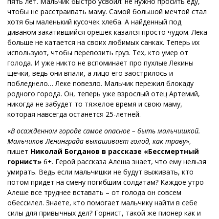
пять лет. Мальчик быстро усвоил: не нужно просить еду,
чтобы не расстраивать маму. Самой большой мечтой стал
хотя бы маленький кусочек хлеба. А найденный под
диваном закатившийся орешек казался просто чудом. Лека
больше не катается на своих любимых санках. Теперь их
используют, чтобы перевозить груз. Тех, кто умер от
голода. И уже никто не вспоминает про пухлые Лекины
щечки, ведь они впали, а лицо его заострилось и
побледнело… Леке повезло. Мальчик пережил блокаду
родного города. Он, теперь уже взрослый отец Артемий,
никогда не забудет то тяжелое время и свою маму,
которая навсегда останется 25-летней.
«
В осажденном городе самое опасное – быть мальчишкой.
Мальчиков Ленинграда выкашивает голод, как траву
», –
пишет
Николай Богданов в рассказе «Бессмертный
горнист»
6+. Герой рассказа Алеша знает, что ему нельзя
умирать. Ведь если мальчишки не будут выживать, кто
потом придет на смену погибшим солдатам? Каждое утро
Алеше все труднее вставать – от голода он совсем
обессилел. Знаете, кто помогает мальчику найти в себе
силы для привычных дел? Горнист, такой же пионер как и