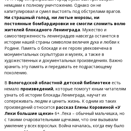
немцами к полному уничтожению. Однако он не
капитулировал и сумел выстоять под обстрелами врагов.
Ни страшный голод, ни лютые морозы, ни
постоянные бомбардировки не смогли сломить волю
жителей блокадного Ленинграда
. Мужество и
самоотверженность ленинградцев навсегда останется в
истории нашей страны символом величия духа и любви к
Родине. Память о блокаде и ее героях увековечена в
монументальных скульптурах и музеях, а также в
художественных и документальных произведениях. Важно
хранить эту память и передавать ее подрастающему
поколению.
В
Вологодской областной детской библиотеке
есть
немало
произведений
, которые помогут юным читателям
узнать об истории блокады Ленинграда, научат их
сопереживать людям и ценить жизнь. К одним из таких
произведений относится
рассказ Елены Коровиной «У
Леки большие щеки»
6+. Лека – обычный мальчишка, но
с такими очаровательными щечками, что они вызывали
умиление у всех взрослых. Война началась, когда ему было