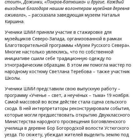
стоит», Дожинки, «Покров-батюшка» и другие. Каждый
выходные благодаря нашим волонтерам музейная деревня
оживала
», – рассказала заведующая музеем Наталья
Киршина.
Ученики ШМИ приняли участие в стажировке для
музейщиков Северо-Запада, организованной в рамках
Благотворительной программы «Музеи Русского Севера».
Многие настолько увлеклись, что по собственной
инициативе сшили себе традиционную одежду по
этнографическим образцам. В этом им помогла мастер по
народному костюму Светлана Теребова – также участник
Школы.
Ученики ШМИ представили свою выпускную работу –
программу «Ученье – свет, а неучёных – тьма» 19 ноября.
Самой массовой во всем действе стала сцена сельского
схода. В ней интерпретаторы реконструировали события,
которые могли предшествовать открытию Двухклассного
Министерства народного просвещения Богоявленского
училища в деревне Бор Богородской волости Устюгского
уезда. По сюжету, убеждал жителей выделить землю под