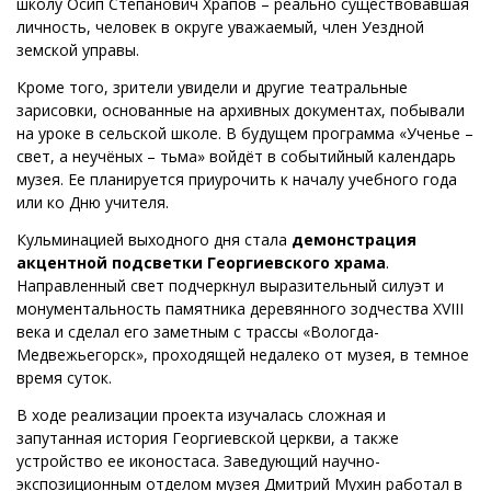
школу Осип Степанович Храпов – реально существовавшая
личность, человек в округе уважаемый, член Уездной
земской управы.
Кроме того, зрители увидели и другие театральные
зарисовки, основанные на архивных документах, побывали
на уроке в сельской школе. В будущем программа «Ученье –
свет, а неучёных – тьма» войдёт в событийный календарь
музея. Ее планируется приурочить к началу учебного года
или ко Дню учителя.
Кульминацией выходного дня стала
демонстрация
акцентной подсветки Георгиевского храма
.
Направленный свет подчеркнул выразительный силуэт и
монументальность памятника деревянного зодчества XVIII
века и сделал его заметным с трассы «Вологда-
Медвежьегорск», проходящей недалеко от музея, в темное
время суток.
В ходе реализации проекта изучалась сложная и
запутанная история Георгиевской церкви, а также
устройство ее иконостаса. Заведующий научно-
экспозиционным отделом музея Дмитрий Мухин работал в