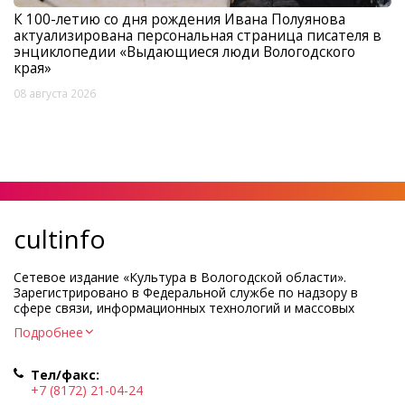
К 100-летию со дня рождения Ивана Полуянова
актуализирована персональная страница писателя в
энциклопедии «Выдающиеся люди Вологодского
края»
08 августа 2026
cultinfo
Сетевое издание «Культура в Вологодской области».
Зарегистрировано в Федеральной службе по надзору в
сфере связи, информационных технологий и массовых
коммуникаций.
Подробнее
Регистрационный номер и дата принятия решения о
регистрации: ЭЛ № ФС77-83275 от 19 мая 2022 г.
Тел/факс:
Учредитель КУ ВО «Информационно-аналитический центр
+7 (8172) 21-04-24
культуры»