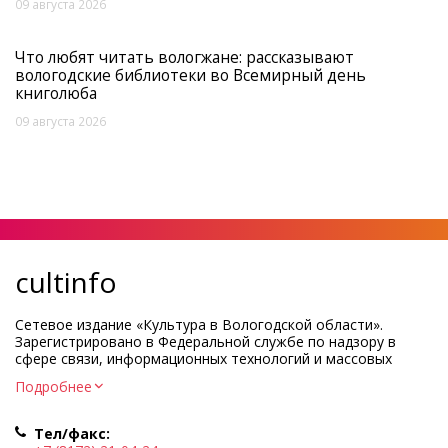
09 августа 2026
Что любят читать вологжане: рассказывают
вологодские библиотеки во Всемирный день
книголюба
09 августа 2026
cultinfo
Сетевое издание «Культура в Вологодской области».
Зарегистрировано в Федеральной службе по надзору в
сфере связи, информационных технологий и массовых
коммуникаций.
Подробнее
Регистрационный номер и дата принятия решения о
регистрации: ЭЛ № ФС77-83275 от 19 мая 2022 г.
Тел/факс:
Учредитель КУ ВО «Информационно-аналитический центр