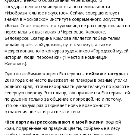
художественного образования Череповецкого
государственного университета по специальности
«Изобразительное искусство». Сейчас совершенствует
знания в московском институте современного искусства
«База». Свое творчество художница не раз представляла на
персональных выставках в Череповце, Харовске,
Белозерске. Екатерина Крылова является победителем
онлайн-проекта «Художник, путь к успеху», а также
межрегионального конкурса художников «Городской музей:
история, люди, персонажи» (1 место в номинации
Живопись).
Один из любимых жанров Екатерины –
пейзаж с натуры
, с
2010 года она часто выезжает на пленэры в разные уголки
родного края, чтобы изображать удивительную по красоте
северную природу. Этот жанр, как признается Екатерина, ей
по душе не только за общение с природой, но и потому,
что он каждый раз открывает новые возможности
отражения цвета, игры света и тени.
«
Все картины рассказывают о моей жизни
: родной
край, подаренные на праздник цветы, собранные в лесу
грибы, семейные поездки и путешествия с друзьями,