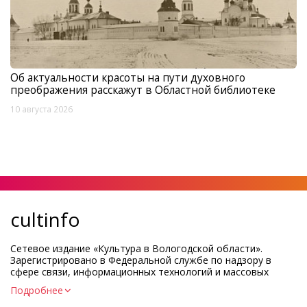
Об актуальности красоты на пути духовного
преображения расскажут в Областной библиотеке
10 августа 2026
cultinfo
Сетевое издание «Культура в Вологодской области».
Зарегистрировано в Федеральной службе по надзору в
сфере связи, информационных технологий и массовых
коммуникаций.
Подробнее
Регистрационный номер и дата принятия решения о
регистрации: ЭЛ № ФС77-83275 от 19 мая 2022 г.