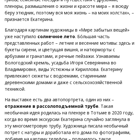
пленэры, размышления о жизни и красоте мира – я всюду
беру этюдник, поэтому вся моя жизнь – на моих холстах», –
признается Екатерина.
Благодаря картинам художницы в «Мире забытых вещей»
уже наступило
солнечное лето
. Бóльшая часть
представленных работ – летние и весенние мотивы: здесь и
букеты сирени, и цветущая вишня, и натюрморты с
арбузами и гранатами, и речные пейзажи. Узнаваемы
Вологодский кремль, усадьба Игоря Северянина во
Владимировке, виды Устюжны и Кириллова. Екатерину
привлекают сюжеты с водоемами, старинными
деревенскими домами и даже с сельскохозяйственной
техникой.
На выставке есть два автопортрета, один из них –
отражение в рассолоподъемной трубе
. Такая
необычная идея родилась на пленэре в Тотьме в 2020 году,
когда во время экскурсии Екатерина случайно заглянула в
эту многометровую трубу. Художница писала необычный
потрет с натуры и доработала его дома по фотографиям,
добавив на картину телефон – получилось такое