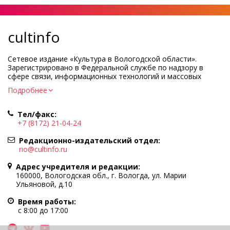
cultinfo
Сетевое издание «Культура в Вологодской области».
Зарегистрировано в Федеральной службе по надзору в
сфере связи, информационных технологий и массовых
коммуникаций.
Подробнее
Регистрационный номер и дата принятия решения о
регистрации: ЭЛ № ФС77-83275 от 19 мая 2022 г.
Тел/факс:
Учредитель КУ ВО «Информационно-аналитический центр
+7 (8172) 21-04-24
культуры»
Адрес учредителя и редакции: 160000, Вологодская обл., г.
Редакционно-издательский отдел:
Вологда, ул. Марии Ульяновой, д.10
rio@cultinfo.ru
Главный редактор — Легчанова Елена Григорьевна
Адрес учредителя и редакции:
Политика в отношении обработки персональных данных
160000, Вологодская обл., г. Вологда, ул. Марии
Ульяновой, д.10
При полном или частичном использовании информации
портала гиперссылка на cultinfo.ru обязательна.
Время работы:
Редакция не несет ответственности за достоверность
с 8:00 до 17:00
информации, содержащейся в рекламных объявлениях.