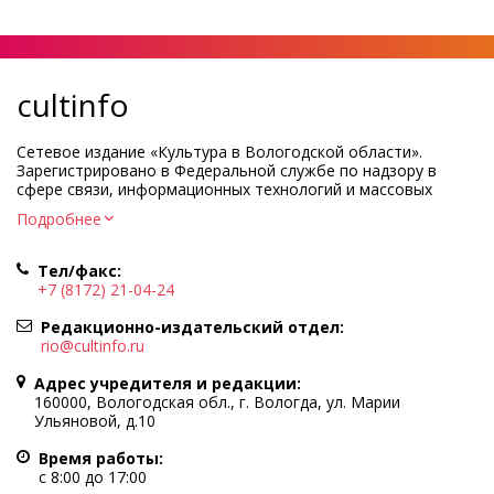
cultinfo
Сетевое издание «Культура в Вологодской области».
Зарегистрировано в Федеральной службе по надзору в
сфере связи, информационных технологий и массовых
коммуникаций.
Подробнее
Регистрационный номер и дата принятия решения о
регистрации: ЭЛ № ФС77-83275 от 19 мая 2022 г.
Тел/факс:
Учредитель КУ ВО «Информационно-аналитический центр
+7 (8172) 21-04-24
культуры»
Адрес учредителя и редакции: 160000, Вологодская обл., г.
Редакционно-издательский отдел:
Вологда, ул. Марии Ульяновой, д.10
rio@cultinfo.ru
Главный редактор — Легчанова Елена Григорьевна
Адрес учредителя и редакции:
Политика в отношении обработки персональных данных
160000, Вологодская обл., г. Вологда, ул. Марии
Ульяновой, д.10
При полном или частичном использовании информации
портала гиперссылка на cultinfo.ru обязательна.
Время работы:
Редакция не несет ответственности за достоверность
с 8:00 до 17:00
информации, содержащейся в рекламных объявлениях.