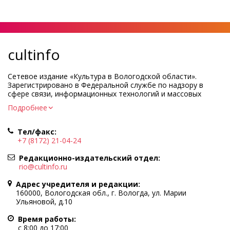
cultinfo
Сетевое издание «Культура в Вологодской области».
Зарегистрировано в Федеральной службе по надзору в
сфере связи, информационных технологий и массовых
коммуникаций.
Подробнее
Регистрационный номер и дата принятия решения о
регистрации: ЭЛ № ФС77-83275 от 19 мая 2022 г.
Тел/факс:
Учредитель КУ ВО «Информационно-аналитический центр
+7 (8172) 21-04-24
культуры»
Адрес учредителя и редакции: 160000, Вологодская обл., г.
Редакционно-издательский отдел:
Вологда, ул. Марии Ульяновой, д.10
rio@cultinfo.ru
Главный редактор — Легчанова Елена Григорьевна
Адрес учредителя и редакции:
Политика в отношении обработки персональных данных
160000, Вологодская обл., г. Вологда, ул. Марии
Ульяновой, д.10
При полном или частичном использовании информации
портала гиперссылка на cultinfo.ru обязательна.
Время работы:
Редакция не несет ответственности за достоверность
с 8:00 до 17:00