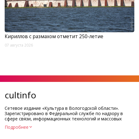
Кириллов с размахом отметит 250-летие
07 августа 2026
cultinfo
Сетевое издание «Культура в Вологодской области».
Зарегистрировано в Федеральной службе по надзору в
сфере связи, информационных технологий и массовых
коммуникаций.
Подробнее
Регистрационный номер и дата принятия решения о
регистрации: ЭЛ № ФС77-83275 от 19 мая 2022 г.