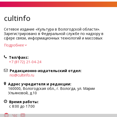
cultinfo
Сетевое издание «Культура в Вологодской области».
Зарегистрировано в Федеральной службе по надзору в
сфере связи, информационных технологий и массовых
коммуникаций.
Подробнее
Регистрационный номер и дата принятия решения о
регистрации: ЭЛ № ФС77-83275 от 19 мая 2022 г.
Тел/факс:
Учредитель КУ ВО «Информационно-аналитический центр
+7 (8172) 21-04-24
культуры»
Адрес учредителя и редакции: 160000, Вологодская обл., г.
Редакционно-издательский отдел:
Вологда, ул. Марии Ульяновой, д.10
rio@cultinfo.ru
Главный редактор — Легчанова Елена Григорьевна
Адрес учредителя и редакции:
Политика в отношении обработки персональных данных
160000, Вологодская обл., г. Вологда, ул. Марии
Ульяновой, д.10
При полном или частичном использовании информации
портала гиперссылка на cultinfo.ru обязательна.
Время работы:
Редакция не несет ответственности за достоверность
с 8:00 до 17:00
информации, содержащейся в рекламных объявлениях.