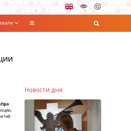
ивали
ции
Новости дня
«Про
екции,
ретий