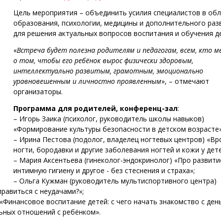
Цель мероприятия – объединить усилия специалистов в об
образования, психологии, медицины и дополнительного раз
для решения актуальных вопросов воспитания и обучения д
«
Встреча будет полезна родителям и педагогам, всем, кто 
о том, чтобы его ребёнок вырос физически здоровым,
интеллектуально развитым, грамотным, эмоционально
уравновешенным и личностно проявленным
», – отмечают
организаторы.
Программа для родителей, конференц-зал
:
– Игорь Заика (психолог, руководитель школы навыков)
«Формирование культуры безопасности в детском возрасте»
– Ирина Пестова (подолог, владелец ногтевых центров) «В
ногти, бородавки и другие заболевания ногтей и кожи у дете
– Мария Аксентьева (гинеколог-эндокринолог) «Про развити
интимную гигиену и другое - без стеснения и страха»;
– Ольга Кужман (руководитель мультиспортивного центра)
правиться с неудачами?»;
Финансовое воспитание детей: с чего начать знакомство с день
льных отношений с ребёнком».