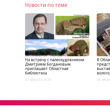
Новости по теме
На встречу с палеохудожником
В Обла
Дмитрием Богдановым
предс
приглашает Областная
выста
библиотека
волого
07 августа 2026
06 авгу