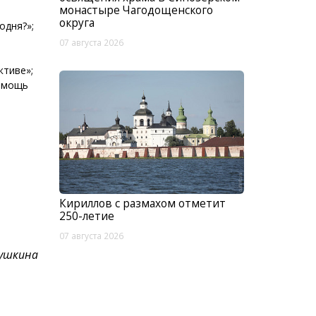
монастыре Чагодощенского
округа
одня?»;
07 августа 2026
ктиве»;
помощь
Кириллов с размахом отметит
250-летие
07 августа 2026
бушкина