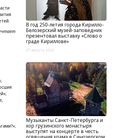
ласти
вития
етей.
В год 250-летия города Кирилло-
Белозерский музей-заповедник
мечтает
презентовал выставку «Слово о
граде Кириллове»
07 августа 2026
;
росшие
й»;
е,
Музыканты Санкт-Петербурга и
хор грузинского монастыря
гами?»;
выступят на концерте в честь
освящения храма в Синозерском