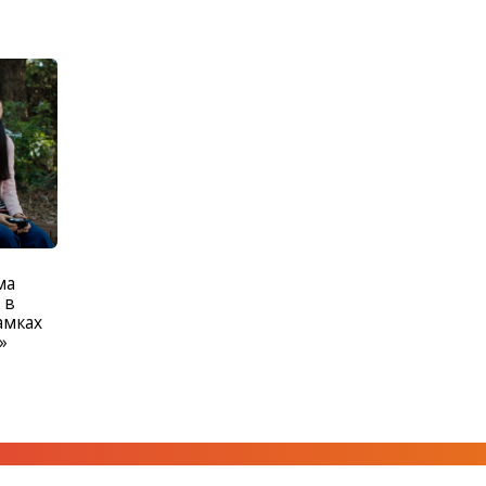
ма
 в
амках
»