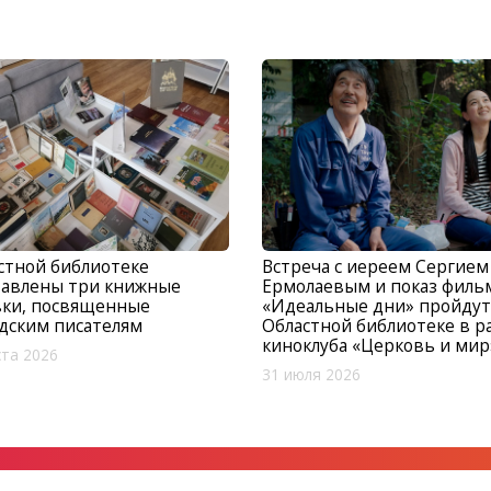
стной библиотеке
Встреча с иереем Сергием
тавлены три книжные
Ермолаевым и показ филь
вки, посвященные
«Идеальные дни» пройдут
дским писателям
Областной библиотеке в р
киноклуба «Церковь и мир
ста 2026
31 июля 2026