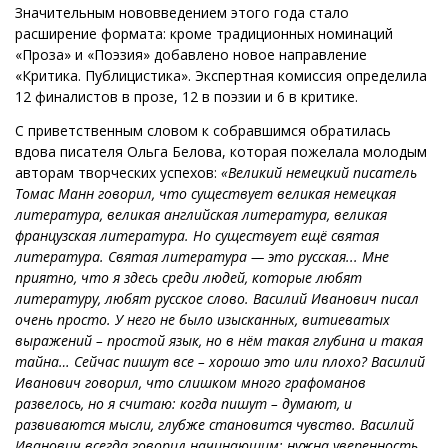
Значительным нововведением этого года стало
расширение формата: кроме традиционных номинаций
«Проза» и «Поэзия» добавлено новое направление
«Критика. Публицистика». Экспертная комиссия определила
12 финалистов в прозе, 12 в поэзии и 6 в критике.
С приветственным словом к собравшимся обратилась
вдова писателя Ольга Белова, которая пожелала молодым
авторам творческих успехов:
«Великий немецкий писатель
Томас Манн говорил, что существует великая немецкая
литература, великая английская литература, великая
французская литература. Но существует ещё святая
литература. Святая литература — это русская... Мне
приятно, что я здесь среди людей, которые любят
литературу, любят русское слово. Василий Иванович писал
очень просто. У него не было изысканных, витиеватых
выражений – простой язык, но в нём такая глубина и такая
тайна… Сейчас пишут все – хорошо это или плохо? Василий
Иванович говорил, что слишком много графоманов
развелось, но я считаю: когда пишут – думают, и
развиваются мысли, глубже становится чувство. Василий
Иванович всегда говорил начинающим: нужна уверенность,