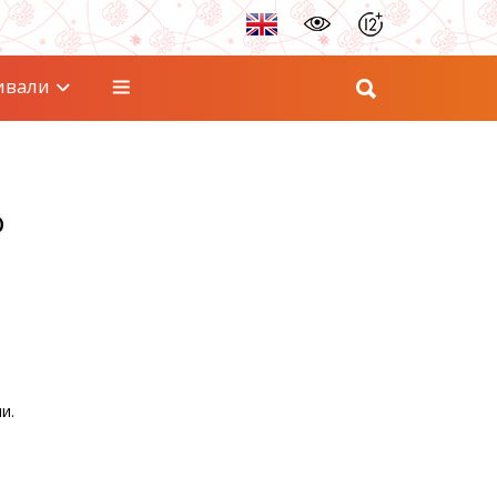
ивали
о
и.