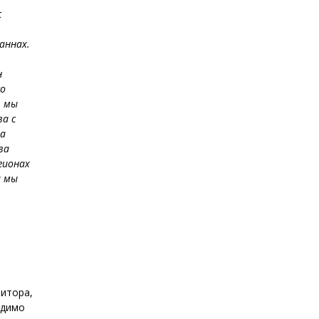
с
аннах.
н
со
, мы
а с
На
ва
гионах
а мы
зитора,
одимо