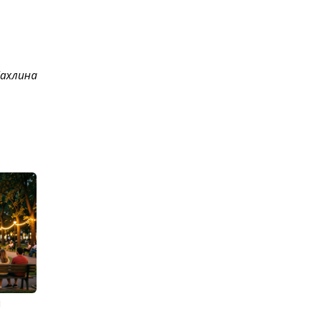
ахлина
м