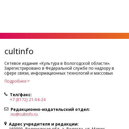
cultinfo
Сетевое издание «Культура в Вологодской области».
Зарегистрировано в Федеральной службе по надзору в
сфере связи, информационных технологий и массовых
коммуникаций.
Подробнее
Регистрационный номер и дата принятия решения о
регистрации: ЭЛ № ФС77-83275 от 19 мая 2022 г.
Тел/факс:
Учредитель КУ ВО «Информационно-аналитический центр
+7 (8172) 21-04-24
культуры»
Адрес учредителя и редакции: 160000, Вологодская обл., г.
Редакционно-издательский отдел:
Вологда, ул. Марии Ульяновой, д.10
rio@cultinfo.ru
Главный редактор — Легчанова Елена Григорьевна
Адрес учредителя и редакции:
Политика в отношении обработки персональных данных
160000, Вологодская обл., г. Вологда, ул. Марии