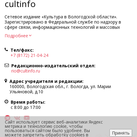
cultinfo
Сетевое издание «Культура в Вологодской области».
Зарегистрировано в Федеральной службе по надзору в
сфере связи, информационных технологий и массовых
коммуникаций.
Подробнее
Регистрационный номер и дата принятия решения о
регистрации: ЭЛ № ФС77-83275 от 19 мая 2022 г.
Тел/факс:
Учредитель КУ ВО «Информационно-аналитический центр
+7 (8172) 21-04-24
культуры»
Адрес учредителя и редакции: 160000, Вологодская обл., г.
Редакционно-издательский отдел:
Вологда, ул. Марии Ульяновой, д.10
rio@cultinfo.ru
Главный редактор — Легчанова Елена Григорьевна
Адрес учредителя и редакции:
Политика в отношении обработки персональных данных
160000, Вологодская обл., г. Вологда, ул. Марии
Ульяновой, д.10
При полном или частичном использовании информации
портала гиперссылка на cultinfo.ru обязательна.
Время работы:
Редакция не несет ответственности за достоверность
с 8:00 до 17:00
информации, содержащейся в рекламных объявлениях.
12+
Сайт использует сервис веб-аналитики Яндекс
метрика и технологию cookie, чтобы
пользоваться сайтом было удобнее. Вы
Принять
можете запретить обработку cookies в