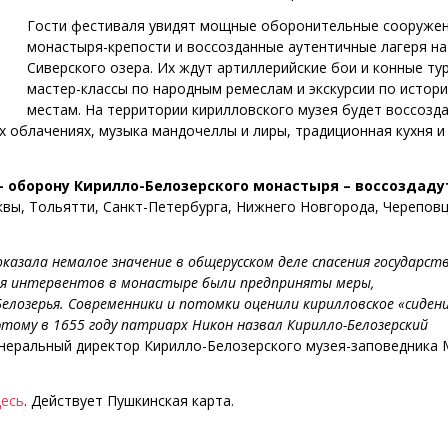
Гости фестиваля увидят мощные оборонительные сооруже
монастыря-крепости и воссозданные аутентичные лагеря на
Сиверского озера. Их ждут артиллерийские бои и конные ту
мастер-классы по народным ремеслам и экскурсии по истор
местам. На территории кирилловского музея будет воссозд
х облачениях, музыка мандочеллы и лиры, традиционная кухня и
– оборону Кирилло-Белозерского монастыря – воссоздаду
квы, Тольятти, Санкт-Петербурга, Нижнего Новгорода, Череповц
казала немалое значение в общерусском деле спасения государств
ния интервентов в монастыре были предприняты меры,
лозерья. Современники и потомки оценили кирилловское «сидени
этому в 1655 году патриарх Никон назвал Кирилло-Белозерский
генеральный директор Кирилло-Белозерского музея-заповедника
десь
. Действует Пушкинская карта.