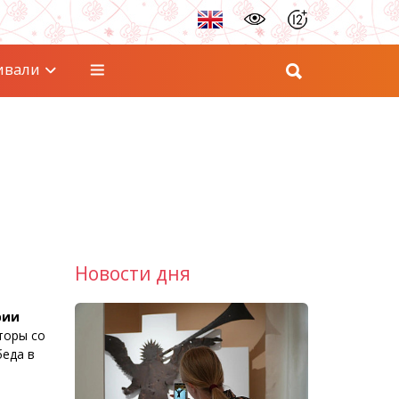
ивали
Новости дня
рии
торы со
беда в