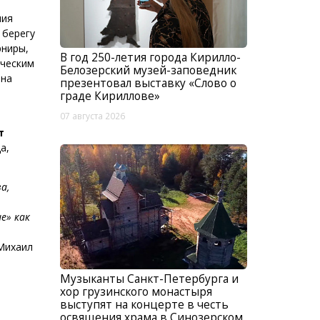
ния
 берегу
рниры,
В год 250-летия города Кирилло-
ическим
Белозерский музей-заповедник
ана
презентовал выставку «Слово о
граде Кириллове»
07 августа 2026
т
а,
а,
е» как
 Михаил
Музыканты Санкт-Петербурга и
хор грузинского монастыря
выступят на концерте в честь
освящения храма в Синозерском