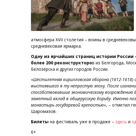
атмосфера XVII столетия – воины в средневековы
средневековая ярмарка.
Одну из ярчайших страниц истории России 
более 200 реконструкторо
в из Белгорода, Мос
Белозерска и других городов России.
«
Шестилетняя кирилловская оборона (1612-1618) о
выстоявшего в ту непростую эпоху. После изгна
способствовавшие экономическому возрождению Бе
заметный вклад в общерусскую борьбу. Именно по
монастырь государевой крепостью
», – отметил 
Шаромазов.
Билеты
на фестиваль уже в продаже –
здесь
и
з
6+