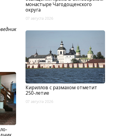
монастыре Чагодощенского
округа
07 августа 2026
оведник
Кириллов с размахом отметит
250-летие
07 августа 2026
ло-
едник