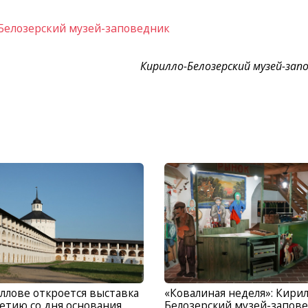
Белозерский музей-заповедник
Кирилло-Белозерский музей-зап
ллове откроется выставка
«Ковалиная неделя»: Кирил
летию со дня основания
Белозерский музей-запов