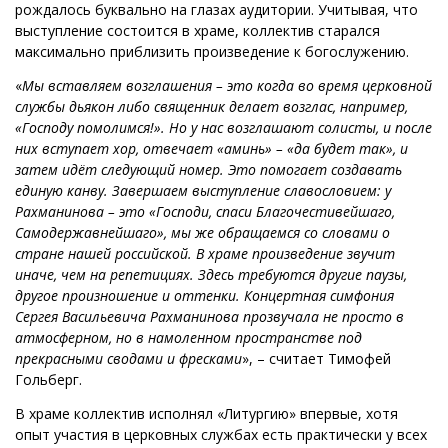
рождалось буквально на глазах аудитории. Учитывая, что
выступление состоится в храме, коллектив старался
максимально приблизить произведение к богослужению.
«
Мы вставляем возглашения – это когда во время церковной
службы дьякон либо священник делает возглас, например,
«Господу помолимся!». Но у нас возглашают солисты, и после
них вступает хор, отвечает «аминь» – «да будет так», и
затем идёт следующий номер. Это помогает создавать
единую канву. Завершаем выступление славословием: у
Рахманинова – это «Господи, спаси Благочестивейшаго,
Самодержавнейшаго», мы же обращаемся со словами о
стране нашей российской. В храме произведение звучит
иначе, чем на репетициях. Здесь требуются другие паузы,
другое произношение и оттенки. Концертная симфония
Сергея Васильевича Рахманинова прозвучала не просто в
атмосферном, но в намоленном пространстве под
прекрасными сводами и фресками
», – считает Тимофей
Гольберг.
В храме коллектив исполнял «Литургию» впервые, хотя
опыт участия в церковных службах есть практически у всех