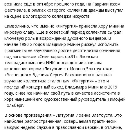
возникла еще в октябре прошлого года, на Гаврилинском
фестивале, в рамках которого коллектив дважды выступал
на сцене Вологодского колледжа искусств.
Символично, что именно «Литургия» принесла Хору Минина
мировую славу. Еще в советский период коллектив сыграл
ключевую роль в возрождении духовного шедевра. В
начале 1980-х годов Владимир Минин рискнул исполнить
фрагменты не звучавшего долгие десятилетия сочинения
под заголовком «Семь хоров, ор.31». Японская
телерадиокомпания NHK впоследствии записала
исполнение хором «Литургии св. Иоанна Златоуста» и
«Всенощного бдения» Сергея Рахманинова и назвала
звучание коллектива эталонным. «Литургия» – это и
последний концертный выход Владимира Минина в 2019
году, с нее же начинал свой путь в качестве ассистента в
хоре нынешний его художественный руководитель Тимофей
Гольберг.
В основе произведения – Литургия Иоанна Златоуста. Это
наиболее распространенная, совершаемая практически
каждую неделю служба в православной церкви, в отличие,