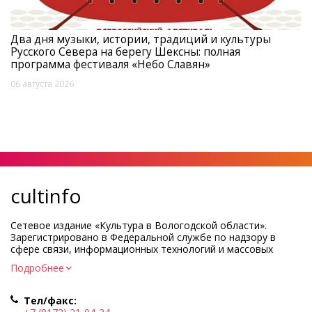
Два дня музыки, истории, традиций и культуры
Русского Севера на берегу Шексны: полная
программа фестиваля «Небо Славян»
06 августа 2026
cultinfo
Сетевое издание «Культура в Вологодской области».
Зарегистрировано в Федеральной службе по надзору в
сфере связи, информационных технологий и массовых
коммуникаций.
Подробнее
Регистрационный номер и дата принятия решения о
регистрации: ЭЛ № ФС77-83275 от 19 мая 2022 г.
Тел/факс:
Учредитель КУ ВО «Информационно-аналитический центр