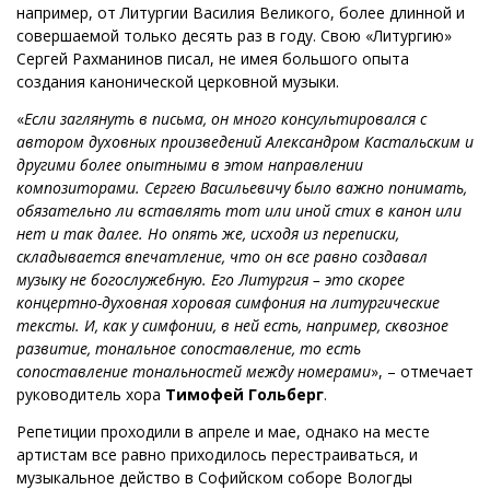
например, от Литургии Василия Великого, более длинной и
совершаемой только десять раз в году. Свою «Литургию»
Сергей Рахманинов писал, не имея большого опыта
создания канонической церковной музыки.
«
Если заглянуть в письма, он много консультировался с
автором духовных произведений Александром Кастальским и
другими более опытными в этом направлении
композиторами. Сергею Васильевичу было важно понимать,
обязательно ли вставлять тот или иной стих в канон или
нет и так далее. Но опять же, исходя из переписки,
складывается впечатление, что он все равно создавал
музыку не богослужебную. Его Литургия – это скорее
концертно-духовная хоровая симфония на литургические
тексты. И, как у симфонии, в ней есть, например, сквозное
развитие, тональное сопоставление, то есть
сопоставление тональностей между номерами
», – отмечает
руководитель хора
Тимофей Гольберг
.
Репетиции проходили в апреле и мае, однако на месте
артистам все равно приходилось перестраиваться, и
музыкальное действо в Софийском соборе Вологды