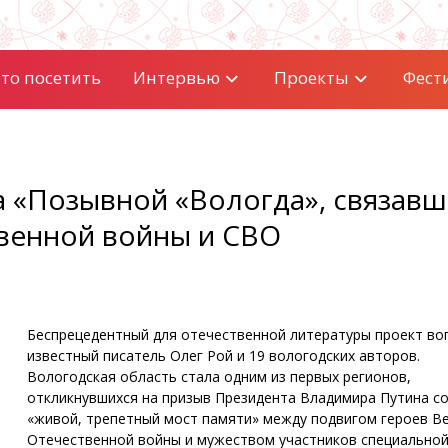
то посетить
Интервью
Проекты
Фест
а «Позывной «Вологда», связавш
венной войны и СВО
Беспрецедентный для отечественной литературы проект во
известный писатель Олег Рой и 19 вологодских авторов.
Вологодская область стала одним из первых регионов,
откликнувшихся на призыв Президента Владимира Путина с
«живой, трепетный мост памяти» между подвигом героев В
Отечественной войны и мужеством участников специально