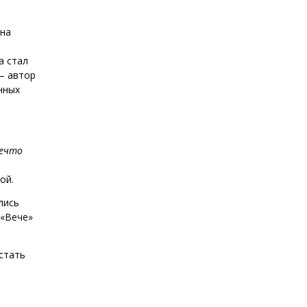
 на
а стал
 – автор
нных
нечто
ой.
лись
 «Вече»
стать