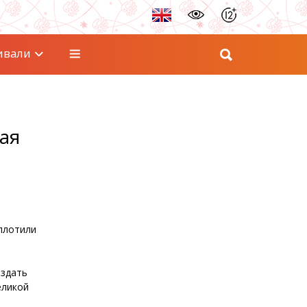
ивали
ая
плотили
оздать
еликой
й