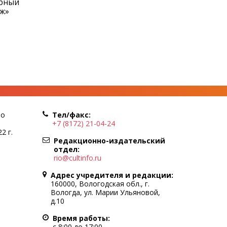
урный
аж»
по
Тел/факс:
+7 (8172) 21-04-24
2 г.
Редакционно-издательский
отдел:
rio@cultinfo.ru
Адрес учредителя и редакции:
160000, Вологодская обл., г.
Вологда, ул. Марии Ульяновой,
д.10
Время работы:
с 8:00 до 17:00