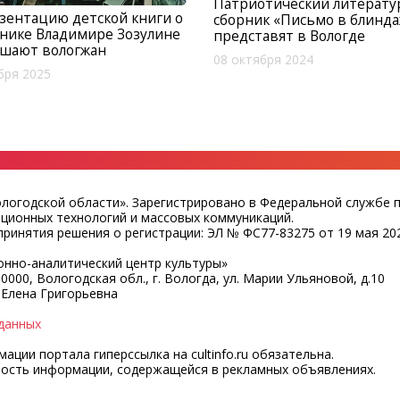
Патриотический литерат
зентацию детской книги о
сборник «Письмо в блинд
нике Владимире Зозулине
представят в Вологде
ашают вологжан
08 октября 2024
бря 2025
ологодской области». Зарегистрировано в Федеральной службе 
ационных технологий и массовых коммуникаций.
ринятия решения о регистрации: ЭЛ № ФС77-83275 от 19 мая 202
нно-аналитический центр культуры»
0000, Вологодская обл., г. Вологда, ул. Марии Ульяновой, д.10
 Елена Григорьевна
данных
ции портала гиперссылка на cultinfo.ru обязательна.
ность информации, содержащейся в рекламных объявлениях.