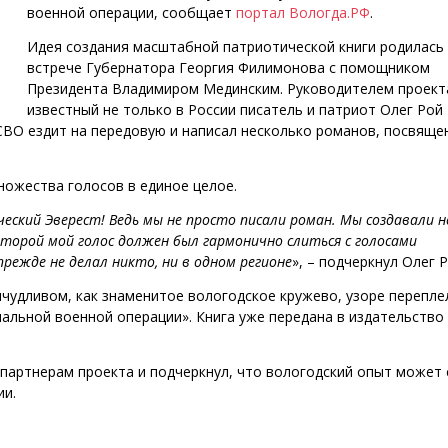
военной операции, сообщает
портал Вологда.РФ
.
Идея создания масштабной патриотической книги родилась
встрече Губернатора Георгия Филимонова с помощником
Президента Владимиром Мединским. Руководителем проект
известный не только в России писатель и патриот Олег Рой
 СВО ездит на передовую и написал несколько романов, посвяще
ожества голосов в единое целое.
ческий Эверест! Ведь мы не просто писали роман. Мы создавали 
торой мой голос должен был гармонично слиться с голосами
прежде не делал никто, ни в одном регионе
», – подчеркнул Олег Р
ричудливом, как знаменитое вологодское кружево, узоре перепле
альной военной операции». Книга уже передана в издательство
 партнерам проекта и подчеркнул, что вологодский опыт может 
ии.