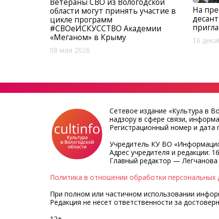
Ветераны СВО из Вологодской
На пре
области могут принять участие в
десант
цикле программ
пригл
#СВОеИСКУССТВО Академии
«Меганом» в Крыму
16 дека
08 мая 2026
Сетевое издание «Культура в В
надзору в сфере связи, информ
Регистрационный номер и дата п
Учредитель КУ ВО «Информацио
Адрес учредителя и редакции: 16
Главный редактор — Легчанова
Политика в отношении обработки персональных 
При полном или частичном использовании информа
Редакция не несет ответственности за достовер
12+